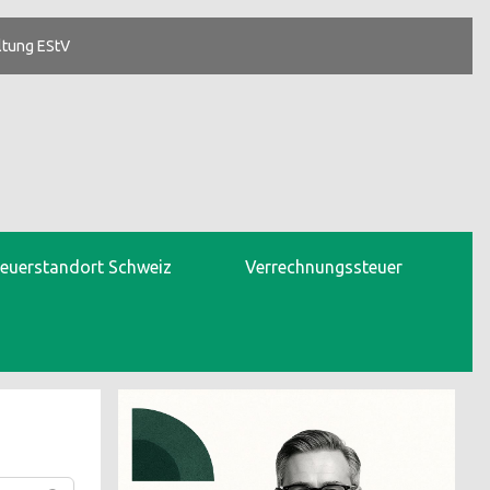
ltung EStV
teuerstandort Schweiz
Verrechnungssteuer