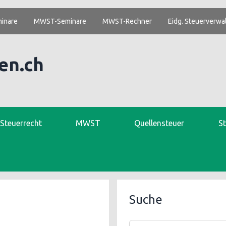
inare
MWST-Seminare
MWST-Rechner
Eidg. Steuerverwa
en.ch
. Steuerrecht
MWST
Quellensteuer
S
Suche