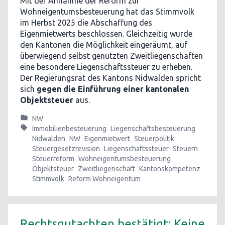
Mit der Annahme der Reform zur
Wohneigentumsbesteuerung hat das Stimmvolk
im Herbst 2025 die Abschaffung des
Eigenmietwerts beschlossen. Gleichzeitig wurde
den Kantonen die Möglichkeit eingeräumt, auf
überwiegend selbst genutzten Zweitliegenschaften
eine besondere Liegenschaftssteuer zu erheben.
Der Regierungsrat des Kantons Nidwalden spricht
sich
gegen die Einführung einer kantonalen
Objektsteuer
aus.
NW
Immobilienbesteuerung
Liegenschaftsbesteuerung
Nidwalden
NW
Eigenmietwert
Steuerpolitik
Steuergesetzrevision
Liegenschaftssteuer
Steuern
Steuerreform
Wohneigentumsbesteuerung
Objektsteuer
Zweitliegenschaft
Kantonskompetenz
Stimmvolk
Reform Wohneigentum
Rechtsgutachten bestätigt: Keine