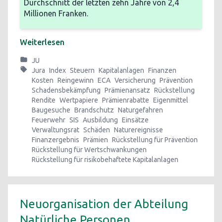
Durchschnitt der letzten zehn Jahre von 2,4
Millionen Franken.
Weiterlesen
JU
Jura
Index
Steuern
Kapitalanlagen
Finanzen
Kosten
Reingewinn
ECA
Versicherung
Prävention
Schadensbekämpfung
Prämienansatz
Rückstellung
Rendite
Wertpapiere
Prämienrabatte
Eigenmittel
Baugesuche
Brandschutz
Naturgefahren
Feuerwehr
SIS
Ausbildung
Einsätze
Verwaltungsrat
Schäden
Naturereignisse
Finanzergebnis
Prämien
Rückstellung für Prävention
Rückstellung für Wertschwankungen
Rückstellung für risikobehaftete Kapitalanlagen
Neuorganisation der Abteilung
Natürliche Personen