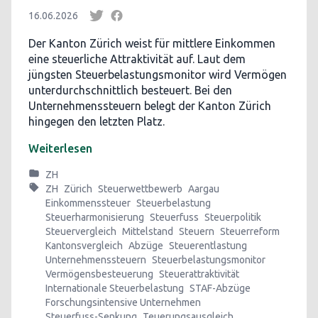
16.06.2026
Der Kanton Zürich weist für mittlere Einkommen
eine steuerliche Attraktivität auf. Laut dem
jüngsten Steuerbelastungsmonitor wird Vermögen
unterdurchschnittlich besteuert. Bei den
Unternehmenssteuern belegt der Kanton Zürich
hingegen den letzten Platz.
Weiterlesen
ZH
ZH
Zürich
Steuerwettbewerb
Aargau
Einkommenssteuer
Steuerbelastung
Steuerharmonisierung
Steuerfuss
Steuerpolitik
Steuervergleich
Mittelstand
Steuern
Steuerreform
Kantonsvergleich
Abzüge
Steuerentlastung
Unternehmenssteuern
Steuerbelastungsmonitor
Vermögensbesteuerung
Steuerattraktivität
Internationale Steuerbelastung
STAF-Abzüge
Forschungsintensive Unternehmen
Steuerfuss-Senkung
Teuerungsausgleich