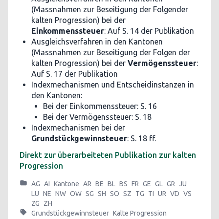
(Massnahmen zur Beseitigung der Folgender
kalten Progression) bei der
Einkommenssteuer
: Auf S. 14 der Publikation
Ausgleichsverfahren in den Kantonen
(Massnahmen zur Beseitigung der Folgen der
kalten Progression) bei der
Vermögenssteuer
:
Auf S. 17 der Publikation
Indexmechanismen und Entscheidinstanzen in
den Kantonen:
Bei der Einkommenssteuer: S. 16
Bei der Vermögenssteuer: S. 18
Indexmechanismen bei der
Grundstückgewinnsteuer
: S. 18 ff.
Direkt zur überarbeiteten Publikation zur kalten
Progression
AG
AI
Kantone
AR
BE
BL
BS
FR
GE
GL
GR
JU
LU
NE
NW
OW
SG
SH
SO
SZ
TG
TI
UR
VD
VS
ZG
ZH
Grundstückgewinnsteuer
Kalte Progression