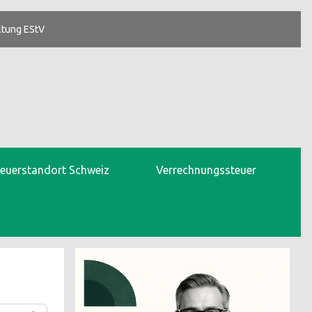
ltung EStV
teuerstandort Schweiz
Verrechnungssteuer