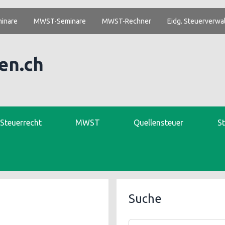
inare
MWST-Seminare
MWST-Rechner
Eidg. Steuerverwa
en.ch
. Steuerrecht
MWST
Quellensteuer
S
Suche