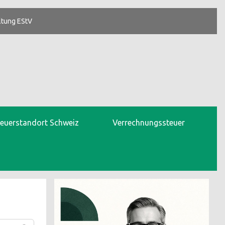
ltung EStV
teuerstandort Schweiz
Verrechnungssteuer