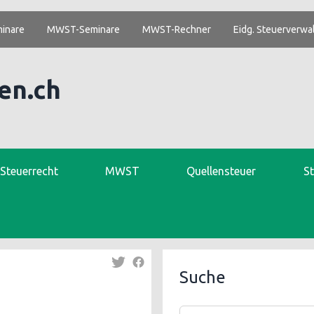
inare
MWST-Seminare
MWST-Rechner
Eidg. Steuerverwa
en.ch
. Steuerrecht
MWST
Quellensteuer
S
Suche