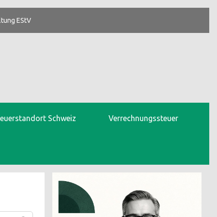
ltung EStV
teuerstandort Schweiz
Verrechnungssteuer