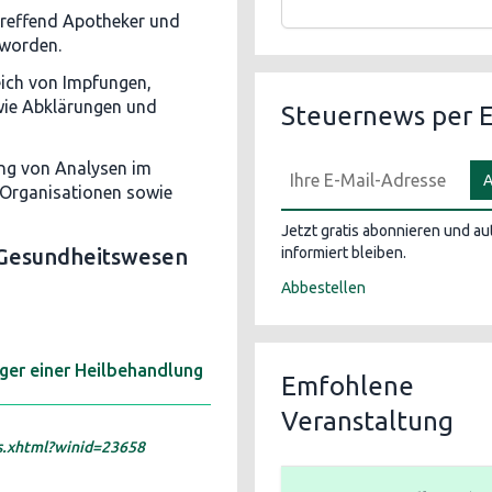
treffend Apotheker und
 worden.
ich von Impfungen,
wie Abklärungen und
Steuernews per E
ng von Analysen im
A
Organisationen sowie
Jetzt gratis abonnieren und a
e Gesundheitswesen
informiert bleiben.
Abbestellen
nger einer Heilbehandlung
Emfohlene
Veranstaltung
s.xhtml?winid=23658