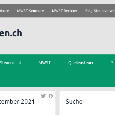
inare
MWST-Seminare
MWST-Rechner
Eidg. Steuerverwa
en.ch
. Steuerrecht
MWST
Quellensteuer
S
zember 2021
Suche