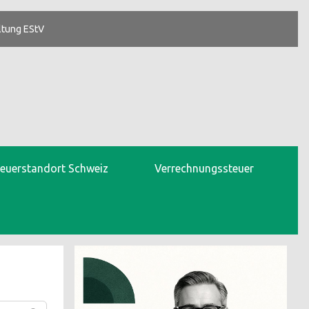
ltung EStV
teuerstandort Schweiz
Verrechnungssteuer