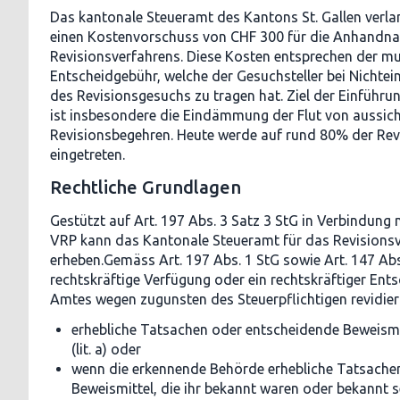
Das kantonale Steueramt des Kantons St. Gallen verla
einen Kostenvorschuss von CHF 300 für die Anhandn
Revisionsverfahrens. Diese Kosten entsprechen der m
Entscheidgebühr, welche der Gesuchsteller bei Nichte
des Revisionsgesuchs zu tragen hat. Ziel der Einführu
ist insbesondere die Eindämmung der Flut von aussic
Revisionsbegehren. Heute werde auf rund 80% der Rev
eingetreten.
Rechtliche Grundlagen
Gestützt auf Art. 197 Abs. 3 Satz 3 StG in Verbindung m
VRP kann das Kantonale Steueramt für das Revisions
erheben.Gemäss Art. 197 Abs. 1 StG sowie Art. 147 Ab
rechtskräftige Verfügung oder ein rechtskräftiger Ent
Amtes wegen zugunsten des Steuerpflichtigen revidie
erhebliche Tatsachen oder entscheidende Beweismi
(lit. a) oder
wenn die erkennende Behörde erhebliche Tatsache
Beweismittel, die ihr bekannt waren oder bekannt 