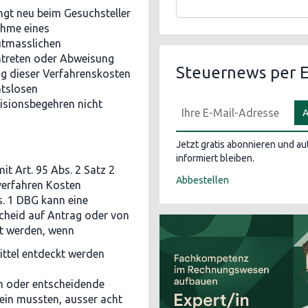
ngt neu beim Gesuchsteller
ahme eines
utmasslichen
intreten oder Abweisung
Steuernews per E
ng dieser Verfahrenskosten
htslosen
isionsbegehren nicht
A
Jetzt gratis abonnieren und a
informiert bleiben.
it Art. 95 Abs. 2 Satz 2
Abbestellen
verfahren Kosten
s. 1 DBG kann eine
scheid auf Antrag oder von
rt werden, wenn
ttel entdeckt werden
n oder entscheidende
sein mussten, ausser acht