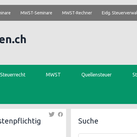
inare
MWST-Seminare
MWST-Rechner
Eidg. Steuerverwa
en.ch
. Steuerrecht
MWST
Quellensteuer
S
tenpflichtig
Suche