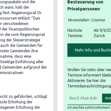
Besteuerung von
ungspakete und die
ch wäre, hält der
Privatpersonen
 fest. Regierungsrat Dr.
ssourcen erklärt: "Das
Veranstalter: Cosmos
er verschiedenen
 der finanzpolitischen
Nächste
Ab
9/3/2
ann die vom Regierungsrat
Termine:
Zürich
ng der Steuerstrategie
 auch die Gemeinden für
Mehr Info und Buch
isten Gemeinden ihre
Annahme, dass eine
hzeitige Einführung aller
d Gemeinden aufgrund der
Wollen Sie stets über ne
ministrativen
Termine informiert bleib
Aktivieren Sie hier die
Terminbenachrichtigung
icht zu gefährden, schlägt
Anm
asste Erhöhung der
chlagenen Erhöhung der
Ich möchte sofort informier