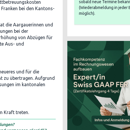
ttbetreuungskosten
sobald neue Termine bekann
(Wiederabmeldung in jeder 
n Franken bei den Kantons-
möglich).
rat die Aargauerinnen und
kungen bei der
Erhöhung von Abzügen für
rte Aus- und
eueres und für die
ht zu übertragen. Aufgrund
ssungen im kantonalen
n Kraft treten.
lungen?