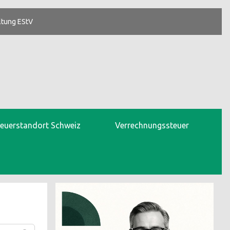
ltung EStV
teuerstandort Schweiz
Verrechnungssteuer