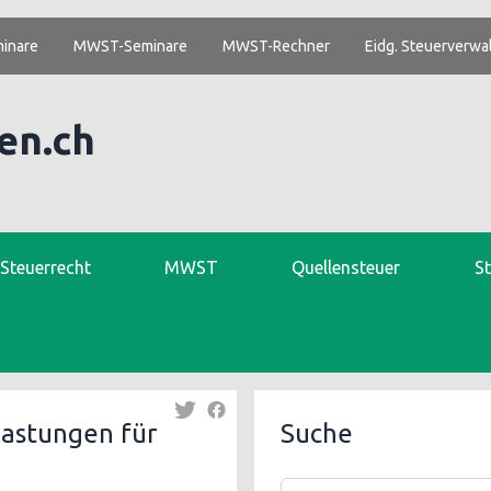
inare
MWST-Seminare
MWST-Rechner
Eidg. Steuerverwa
en.ch
. Steuerrecht
MWST
Quellensteuer
S
lastungen für
Suche