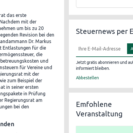
rat das erste
 Nachdem mit der
rnehmen um bis zu 20
Steuernews per E
iegenden Revision bei den
 Landammann Dr. Markus
t Entlastungen für die
A
ermögenssteuer, die
rbetreuungskosten und
Jetzt gratis abonnieren und a
nsteuern für Vereine und
informiert bleiben.
ierungsrat mit der
Abbestellen
ie zum Beispiel der
t in seiner ersten
ngspakete in Prüfung
der Regierungsrat am
Emfohlene
sungen bei den
Veranstaltung
inden