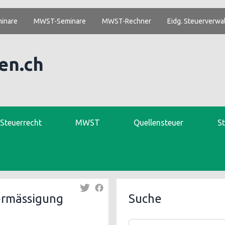
inare
MWST-Seminare
MWST-Rechner
Eidg. Steuerverwa
en.ch
. Steuerrecht
MWST
Quellensteuer
S
ermässigung
Suche