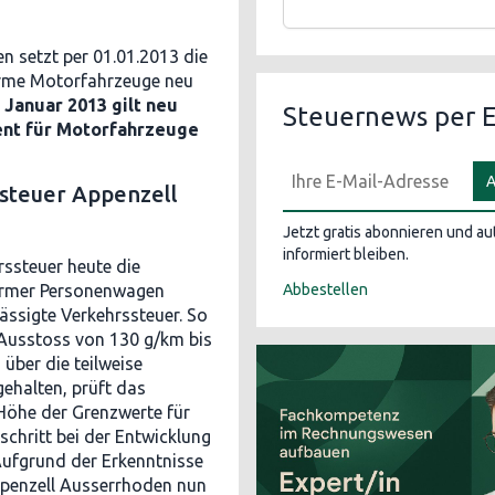
 setzt per 01.01.2013 die
arme Motorfahrzeuge neu
. Januar 2013 gilt neu
Steuernews per E
ent für Motorfahrzeuge
A
ssteuer Appenzell
Jetzt gratis abonnieren und a
informiert bleiben.
ssteuer heute die
sarmer Personenwagen
Abbestellen
ssigte Verkehrssteuer. So
Ausstoss von 130 g/km bis
über die teilweise
ehalten, prüft das
 Höhe der Grenzwerte für
chritt bei der Entwicklung
ufgrund der Erkenntnisse
ppenzell Ausserrhoden nun