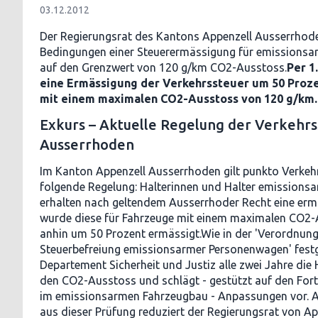
03.12.2012
Der Regierungsrat des Kantons Appenzell Ausserrhoden
Bedingungen einer Steuerermässigung für emissions
auf den Grenzwert von 120 g/km CO2-Ausstoss.
Per 1
eine Ermässigung der Verkehrssteuer um 50 Proz
mit einem maximalen CO2-Ausstoss von 120 g/km.
Exkurs – Aktuelle Regelung der Verkehr
Ausserrhoden
Im Kanton Appenzell Ausserrhoden gilt punkto Verkehr
folgende Regelung: Halterinnen und Halter emission
erhalten nach geltendem Ausserrhoder Recht eine ermä
wurde diese für Fahrzeuge mit einem maximalen CO2-
anhin um 50 Prozent ermässigt.Wie in der 'Verordnung 
Steuerbefreiung emissionsarmer Personenwagen' festg
Departement Sicherheit und Justiz alle zwei Jahre die
den CO2-Ausstoss und schlägt - gestützt auf den Forts
im emissionsarmen Fahrzeugbau - Anpassungen vor. A
aus dieser Prüfung reduziert der Regierungsrat von A