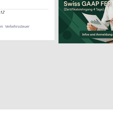
012
en
Verkehrssteuer