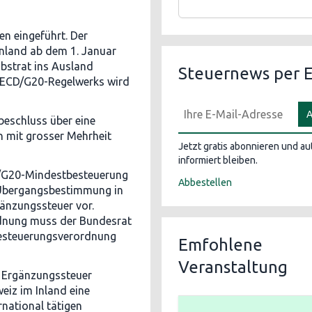
n eingeführt. Der
Inland ab dem 1. Januar
ubstrat ins Ausland
Steuernews per E
 OECD/G20-Regelwerks wird
A
eschluss über eine
 mit grosser Mehrheit
Jetzt gratis abonnieren und a
informiert bleiben.
D/G20-Mindestbesteuerung
Abbestellen
Übergangsbestimmung in
änzungssteuer vor.
ordnung muss der Bundesrat
besteuerungsverordnung
Emfohlene
Veranstaltung
n Ergänzungssteuer
eiz im Inland eine
national tätigen