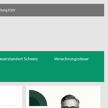
ltung EStV
teuerstandort Schweiz
Verrechnungssteuer