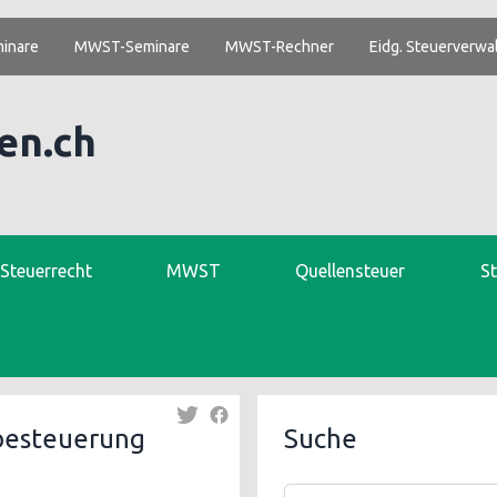
inare
MWST-Seminare
MWST-Rechner
Eidg. Steuerverwa
en.ch
. Steuerrecht
MWST
Quellensteuer
S
besteuerung
Suche