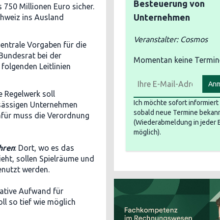
Besteuerung von
50 Millionen Euro sicher.
Unternehmen
chweiz ins Ausland
Veranstalter: Cosmos
entrale Vorgaben für die
Bundesrat bei der
Momentan keine Termin
folgenden Leitlinien
Anm
e Regelwerk soll
Ich möchte sofort informier
ansässigen Unternehmen
sobald neue Termine bekann
afür muss die Verordnung
(Wiederabmeldung in jeder 
möglich).
hren
: Dort, wo es das
ieht, sollen Spielräume und
enutzt werden.
rative Aufwand für
l so tief wie möglich