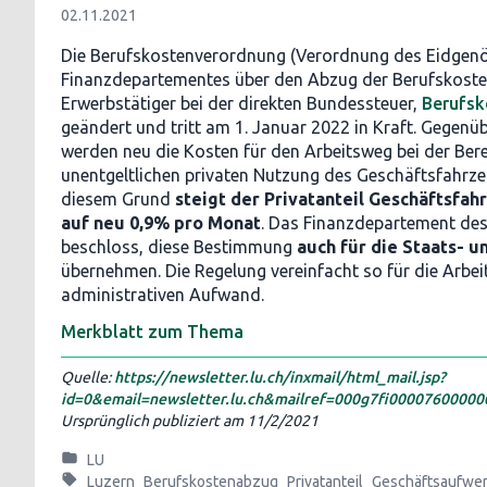
02.11.2021
Die Berufskostenverordnung (Verordnung des Eidgen
Finanzdepartementes über den Abzug der Berufskoste
Erwerbstätiger bei der direkten Bundessteuer,
Berufsk
geändert und tritt am 1. Januar 2022 in Kraft. Gegenü
werden neu die Kosten für den Arbeitsweg bei der Be
unentgeltlichen privaten Nutzung des Geschäftsfahrze
diesem Grund
steigt der Privatanteil Geschäftsfah
auf neu 0,9% pro Monat
. Das Finanzdepartement de
beschloss, diese Bestimmung
auch für die Staats- 
übernehmen. Die Regelung vereinfacht so für die Arbei
administrativen Aufwand.
Merkblatt zum Thema
Quelle:
https://newsletter.lu.ch/inxmail/html_mail.jsp?
id=0&email=newsletter.lu.ch&mailref=000g7fi0000760000
Ursprünglich publiziert am
11/2/2021
LU
Luzern
Berufskostenabzug
Privatanteil
Geschäftsaufwe