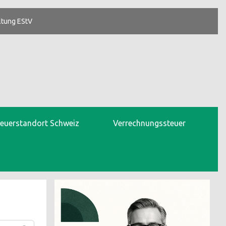
ltung EStV
teuerstandort Schweiz
Verrechnungssteuer