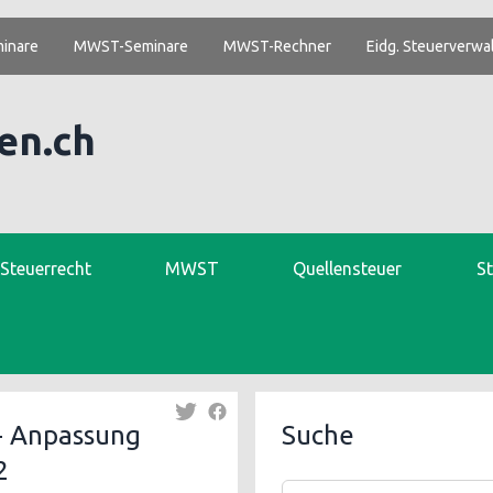
inare
MWST-Seminare
MWST-Rechner
Eidg. Steuerverwa
en.ch
. Steuerrecht
MWST
Quellensteuer
S
 - Anpassung
Suche
2