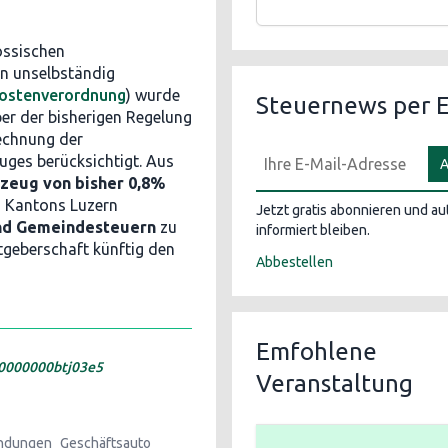
össischen
n unselbständig
ostenverordnung
) wurde
Steuernews per E
ber der bisherigen Regelung
rechnung der
uges berücksichtigt. Aus
A
rzeug von bisher 0,8%
s Kantons Luzern
Jetzt gratis abonnieren und a
und Gemeindesteuern
zu
informiert bleiben.
tgeberschaft künftig den
Abbestellen
Emfohlene
00000000btj03e5
Veranstaltung
ndungen
Geschäftsauto