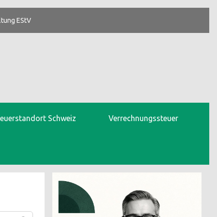
ltung EStV
teuerstandort Schweiz
Verrechnungssteuer