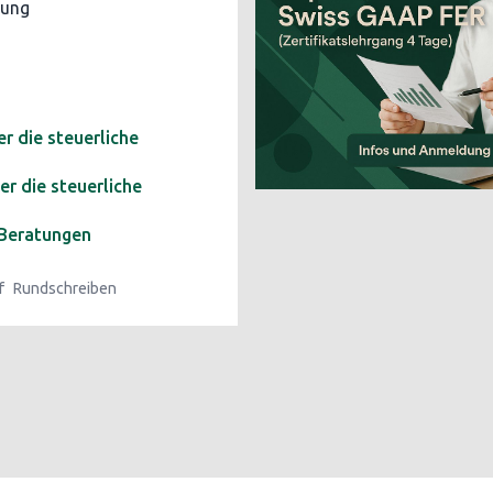
rung
 die steuerliche
r die steuerliche
 Beratungen
f
Rundschreiben