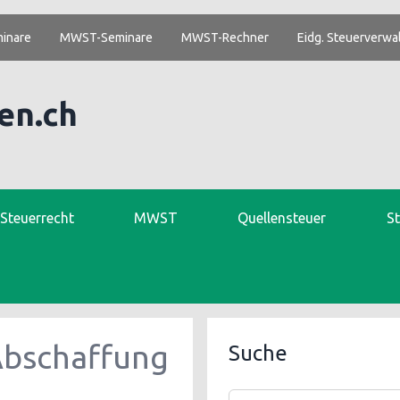
inare
MWST-Seminare
MWST-Rechner
Eidg. Steuerverwa
en.ch
. Steuerrecht
MWST
Quellensteuer
S
bschaffung
Suche