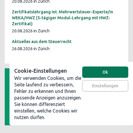
20.08.2026 in Zürich
Zertifikatslehrgang Int. Mehrwertsteuer-Experte/in
WEKA/HWZ (5-tägiger Modul-Lehrgang mit HWZ-
Zertifikat)
20.08.2026 in Zürich
Aktuelles aus dem Steuerrecht
26.08.2026 in Zürich
Cookie-Einstellungen
Ok
Wir verwenden Cookies, um die
AGB
Seite laufend zu verbessern,
Einstellungen
Fehler zu erkennen und Ihnen
Datenschutz
passende Anzeigen anzuzeigen.
Impressum
Sie können differenziert
Werben Sie auf steuerinformationen.ch
einstellen, welche Cookies wir
nutzen dürfen.