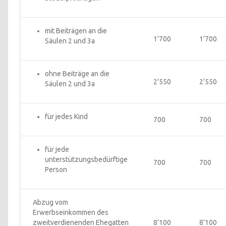
mit Beiträgen an die 
1'700
1’700
Säulen 2 und 3a
ohne Beiträge an die 
2'550
2’550
Säulen 2 und 3a
für jedes Kind
700
700
für jede 
unterstützungsbedürftige 
700
700
Person
Abzug vom 
Erwerbseinkommen des 
zweitverdienenden Ehegatten 
8’100
8’100