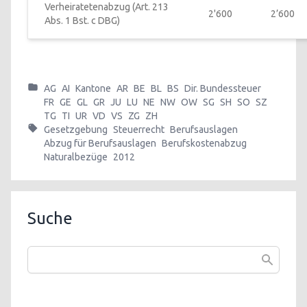
Verheiratetenabzug (Art. 213 
2'600
2’600
Abs. 1 Bst. c DBG)
AG
AI
Kantone
AR
BE
BL
BS
Dir. Bundessteuer
FR
GE
GL
GR
JU
LU
NE
NW
OW
SG
SH
SO
SZ
TG
TI
UR
VD
VS
ZG
ZH
Gesetzgebung
Steuerrecht
Berufsauslagen
Abzug für Berufsauslagen
Berufskostenabzug
Naturalbezüge
2012
Suche