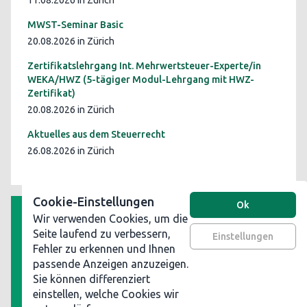
11.08.2026 in Zürich
MWST-Seminar Basic
20.08.2026 in Zürich
Zertifikatslehrgang Int. Mehrwertsteuer-Experte/in
WEKA/HWZ (5-tägiger Modul-Lehrgang mit HWZ-
Zertifikat)
20.08.2026 in Zürich
Aktuelles aus dem Steuerrecht
26.08.2026 in Zürich
Cookie-Einstellungen
Ok
Wir verwenden Cookies, um die
AGB
Seite laufend zu verbessern,
Einstellungen
Fehler zu erkennen und Ihnen
Datenschutz
passende Anzeigen anzuzeigen.
Impressum
Sie können differenziert
Werben Sie auf steuerinformationen.ch
einstellen, welche Cookies wir