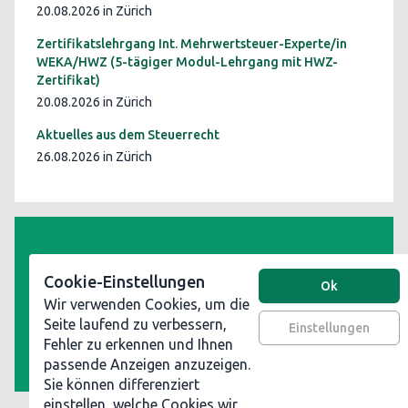
20.08.2026 in Zürich
Zertifikatslehrgang Int. Mehrwertsteuer-Experte/in
WEKA/HWZ (5-tägiger Modul-Lehrgang mit HWZ-
Zertifikat)
20.08.2026 in Zürich
Aktuelles aus dem Steuerrecht
26.08.2026 in Zürich
AGB
Cookie-Einstellungen
Ok
Datenschutz
Wir verwenden Cookies, um die
Impressum
Seite laufend zu verbessern,
Einstellungen
Werben Sie auf steuerinformationen.ch
Fehler zu erkennen und Ihnen
passende Anzeigen anzuzeigen.
Sie können differenziert
einstellen, welche Cookies wir