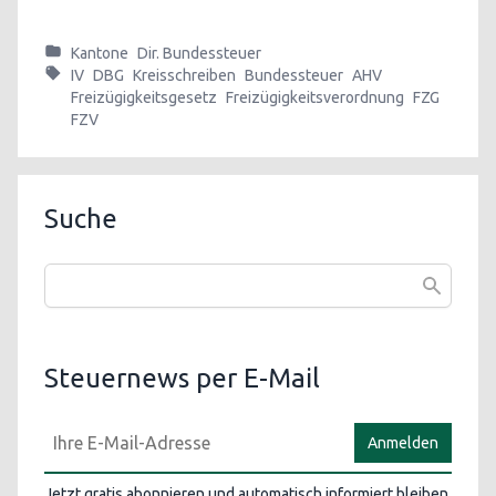
Kantone
Dir. Bundessteuer
IV
DBG
Kreisschreiben
Bundessteuer
AHV
Freizügigkeitsgesetz
Freizügigkeitsverordnung
FZG
FZV
Suche
Steuernews per E-Mail
Anmelden
Jetzt gratis abonnieren und automatisch informiert bleiben.