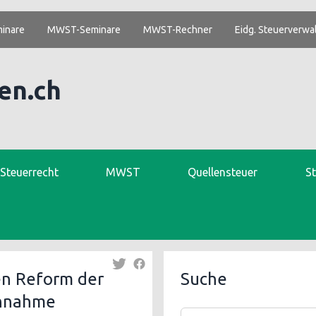
inare
MWST-Seminare
MWST-Rechner
Eidg. Steuerverwa
en.ch
. Steuerrecht
MWST
Quellensteuer
S
n Reform der
Suche
Annahme