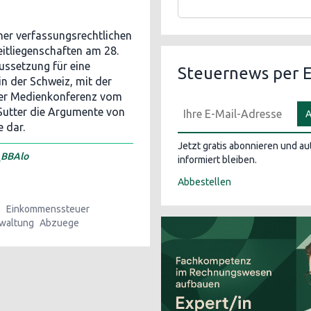
ner verfassungsrechtlichen
itliegenschaften am 28.
ussetzung für eine
Steuernews per E
 der Schweiz, mit der
der Medienkonferenz vom
-Sutter die Argumente von
A
 dar.
Jetzt gratis abonnieren und a
_BBAlo
informiert bleiben.
Abbestellen
s
Einkommenssteuer
waltung
Abzuege