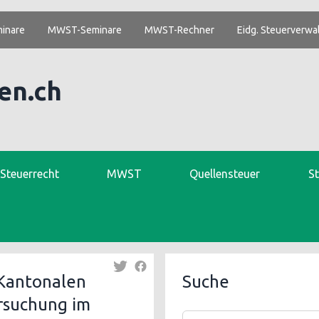
inare
MWST-Seminare
MWST-Rechner
Eidg. Steuerverwa
en.ch
. Steuerrecht
MWST
Quellensteuer
S
Kantonalen
Suche
ersuchung im