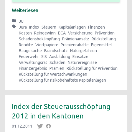
Weiterlesen
JU
Jura
Index
Steuern
Kapitalanlagen
Finanzen
Kosten
Reingewinn
ECA
Versicherung
Prävention
Schadensbekämpfung
Prämienansatz
Rückstellung
Rendite
Wertpapiere
Prämienrabatte
Eigenmittel
Baugesuche
Brandschutz
Naturgefahren
Feuerwehr
SIS
Ausbildung
Einsätze
Verwaltungsrat
Schäden
Naturereignisse
Finanzergebnis
Prämien
Rückstellung für Prävention
Rückstellung für Wertschwankungen
Rückstellung für risikobehaftete Kapitalanlagen
Index der Steuerausschöpfung
2012 in den Kantonen
01.12.2011