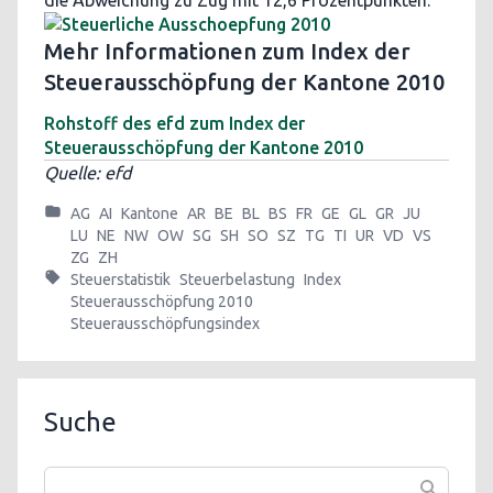
die Abweichung zu Zug mit 12,6 Prozentpunkten.
Mehr Informationen zum Index der
Steuerausschöpfung der Kantone 2010
Rohstoff des efd zum Index der
Steuerausschöpfung der Kantone 2010
Quelle: efd
AG
AI
Kantone
AR
BE
BL
BS
FR
GE
GL
GR
JU
LU
NE
NW
OW
SG
SH
SO
SZ
TG
TI
UR
VD
VS
ZG
ZH
Steuerstatistik
Steuerbelastung
Index
Steuerausschöpfung 2010
Steuerausschöpfungsindex
Suche