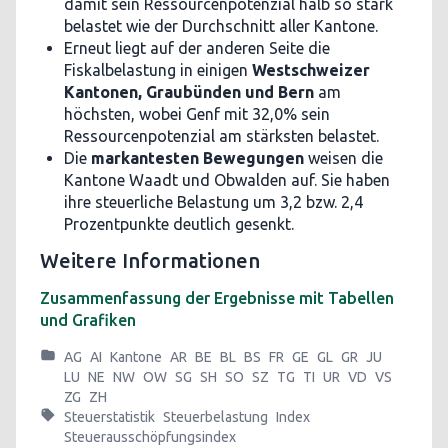
damit sein Ressourcenpotenzial halb so stark
belastet wie der Durchschnitt aller Kantone.
Erneut liegt auf der anderen Seite die
Fiskalbelastung in einigen
Westschweizer
Kantonen, Graubünden und Bern
am
höchsten, wobei Genf mit 32,0% sein
Ressourcenpotenzial am stärksten belastet.
Die
markantesten Bewegungen
weisen die
Kantone Waadt und Obwalden auf. Sie haben
ihre steuerliche Belastung um 3,2 bzw. 2,4
Prozentpunkte deutlich gesenkt.
Weitere Informationen
Zusammenfassung der Ergebnisse mit Tabellen
und Grafiken
AG
AI
Kantone
AR
BE
BL
BS
FR
GE
GL
GR
JU
LU
NE
NW
OW
SG
SH
SO
SZ
TG
TI
UR
VD
VS
ZG
ZH
Steuerstatistik
Steuerbelastung
Index
Steuerausschöpfungsindex