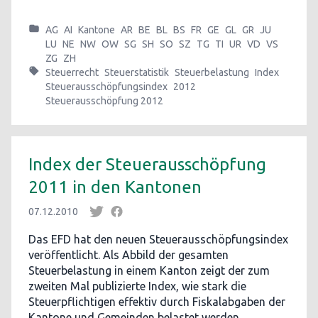
AG
AI
Kantone
AR
BE
BL
BS
FR
GE
GL
GR
JU
LU
NE
NW
OW
SG
SH
SO
SZ
TG
TI
UR
VD
VS
ZG
ZH
Steuerrecht
Steuerstatistik
Steuerbelastung
Index
Steuerausschöpfungsindex
2012
Steuerausschöpfung 2012
Index der Steuerausschöpfung
2011 in den Kantonen
07.12.2010
Das EFD hat den neuen Steuerausschöpfungsindex
veröffentlicht. Als Abbild der gesamten
Steuerbelastung in einem Kanton zeigt der zum
zweiten Mal publizierte Index, wie stark die
Steuerpflichtigen effektiv durch Fiskalabgaben der
Kantone und Gemeinden belastet werden.