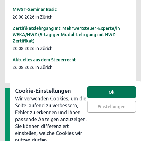
MWST-Seminar Basic
20.08.2026 in Zürich
Zertifikatslehrgang Int. Mehrwertsteuer-Experte/in
WEKA/HWZ (5-tägiger Modul-Lehrgang mit HWZ-
Zertifikat)
20.08.2026 in Zürich
Aktuelles aus dem Steuerrecht
26.08.2026 in Zürich
Cookie-Einstellungen
Ok
Wir verwenden Cookies, um die
AGB
Seite laufend zu verbessern,
Einstellungen
Fehler zu erkennen und Ihnen
Datenschutz
passende Anzeigen anzuzeigen.
Impressum
Sie können differenziert
Werben Sie auf steuerinformationen.ch
einstellen, welche Cookies wir
nutzen dürfen.