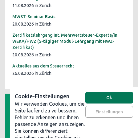
11.08.2026 in Zürich
MWST-Seminar Basic
20.08.2026 in Zürich
Zertifikatslehrgang Int. Mehrwertsteuer-Experte/in
WEKA/HWZ (5-tägiger Modul-Lehrgang mit HWZ-
Zertifikat)
20.08.2026 in Zürich
Aktuelles aus dem Steuerrecht
26.08.2026 in Zürich
Cookie-Einstellungen
Ok
Wir verwenden Cookies, um die
AGB
Seite laufend zu verbessern,
Einstellungen
Fehler zu erkennen und Ihnen
Datenschutz
passende Anzeigen anzuzeigen.
Impressum
Sie können differenziert
Werben Sie auf steuerinformationen.ch
einstellen, welche Cookies wir