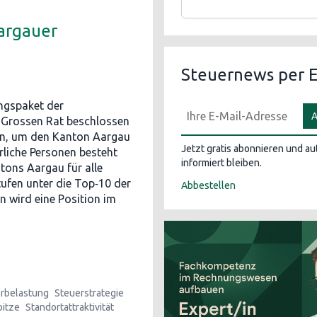
Aargauer
Steuernews per E
ngspaket der
A
 Grossen Rat beschlossen
en, um den Kanton Aargau
Jetzt gratis abonnieren und a
rliche Personen besteht
informiert bleiben.
tons Aargau für alle
fen unter die Top‑10 der
Abbestellen
en wird eine Position im
rbelastung
Steuerstrategie
pitze
Standortattraktivität