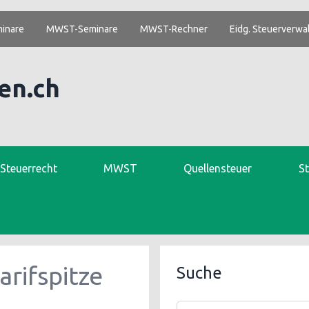
inare
MWST-Seminare
MWST-Rechner
Eidg. Steuerverwa
en.ch
. Steuerrecht
MWST
Quellensteuer
S
arifspitze
Suche