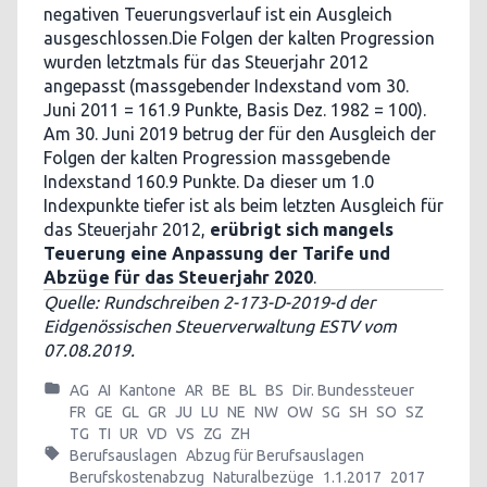
negativen Teuerungsverlauf ist ein Ausgleich
ausgeschlossen.Die Folgen der kalten Progression
wurden letztmals für das Steuerjahr 2012
angepasst (massgebender Indexstand vom 30.
Juni 2011 = 161.9 Punkte, Basis Dez. 1982 = 100).
Am 30. Juni 2019 betrug der für den Ausgleich der
Folgen der kalten Progression massgebende
Indexstand 160.9 Punkte. Da dieser um 1.0
Indexpunkte tiefer ist als beim letzten Ausgleich für
das Steuerjahr 2012,
erübrigt sich mangels
Teuerung eine Anpassung der Tarife und
Abzüge für das Steuerjahr 2020
.
Quelle: Rundschreiben 2-173-D-2019-d der
Eidgenössischen Steuerverwaltung ESTV vom
07.08.2019.
AG
AI
Kantone
AR
BE
BL
BS
Dir. Bundessteuer
FR
GE
GL
GR
JU
LU
NE
NW
OW
SG
SH
SO
SZ
TG
TI
UR
VD
VS
ZG
ZH
Berufsauslagen
Abzug für Berufsauslagen
Berufskostenabzug
Naturalbezüge
1.1.2017
2017