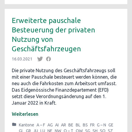
Erweiterte pauschale
Besteuerung der privaten
Nutzung von
Geschäftsfahrzeugen
16.03.2021
Die private Nutzung des Geschäftsfahrzeugs soll
mit einer Pauschale besteuert werden können, die
neu auch die Fahrkosten zum Arbeitsort umfasst.
Das Eidgenössische Finanzdepartement (EFD)
setzt diese Verordnungsänderung auf den 1.
Januar 2022 in Kraft.
Weiterlesen
Kantone
A – F
AG
AI
AR
BE
BL
BS
FR
G – N
GE
GL
GR
JU
LU
NE
NW
O – T
OW
SG
SH
SO
SZ