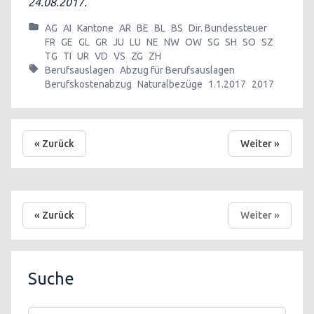
24.08.2017.
AG
AI
Kantone
AR
BE
BL
BS
Dir. Bundessteuer
FR
GE
GL
GR
JU
LU
NE
NW
OW
SG
SH
SO
SZ
TG
TI
UR
VD
VS
ZG
ZH
Berufsauslagen
Abzug für Berufsauslagen
Berufskostenabzug
Naturalbezüge
1.1.2017
2017
« Zurück
Weiter »
« Zurück
Weiter »
Suche