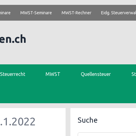
inare
MWST-Seminare
MWST-Rechner
Eidg. Steuerverwa
en.ch
. Steuerrecht
MWST
Quellensteuer
S
.1.2022
Suche