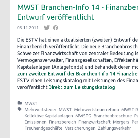
MWST Branchen-Info 14 - Finanzber
Entwurf veröffentlicht
03.11.2011
Die ESTV hat einen aktualisierten (zweiten) Entwurf d
Finanzbereich veröffentlicht. Die neue Branchenbroschü
Schweizer Finanzwirtschaft von zentraler Bedeutung ist
Vermögensverwalter, Finanzgesellschaften, Effektenhän
Kapitalanlagen (Anlagefonds) und behandelt deren mö
zum zweiten Entwurf der Branchen-Info 14 Finanzbe
ESTV einen Leistungskatalog mit Leistungen des Fina
veröffentlicht.
Direkt zum Leistungskatalog
MWST
Mehrwertsteuer
MWST
Mehrwertsteuerreform
MWST-R
Kollektive Kapitalanlagen
MWSTG
Branchenbroschüre
P
Emissionen
Finanzbereich
Finanzwirtschaft
Mergers
Pe
Treuhandgeschäfte
Versicherungen
Zahlungsverkehr