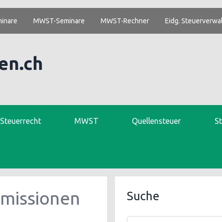
inare
MWST-Seminare
MWST-Rechner
Eidg. Steuerverwa
en.ch
. Steuerrecht
MWST
Quellensteuer
S
missionen
Suche