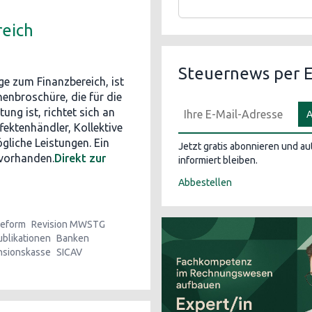
reich
Steuernews per E
ge zum Finanzbereich, ist
henbroschüre, die für die
ng ist, richtet sich an
A
ektenhändler, Kollektive
liche Leistungen. Ein
Jetzt gratis abonnieren und a
 vorhanden.
Direkt zur
informiert bleiben.
Abbestellen
eform
Revision MWSTG
ublikationen
Banken
nsionskasse
SICAV