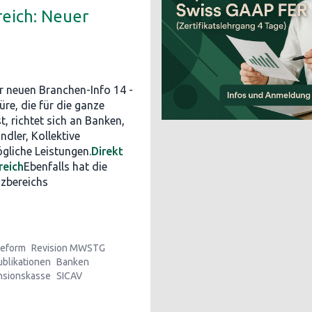
eich: Neuer
er neuen Branchen-Info 14 -
re, die für die ganze
, richtet sich an Banken,
dler, Kollektive
gliche Leistungen.
Direkt
reich
Ebenfalls hat die
nzbereichs
eform
Revision MWSTG
ublikationen
Banken
nsionskasse
SICAV