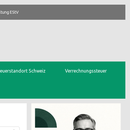
ltung EStV
teuerstandort Schweiz
Verrechnungssteuer