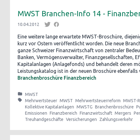
MWST Branchen-Info 14 - Finanzbe
10.04.2012
Eine weitere lange erwartete MWST-Broschüre, diejeni
kurz vor Ostern veröffentlicht worden. Die neue Branc
ganze Schweizer Finanzwirtschaft von zentraler Bedeutu
Banken, Vermögensverwalter, Finanzgesellschaften, Eff
Kapitalanlagen (Anlagefonds) und behandelt deren mög
Leistungskatalog ist in der neuen Broschüre ebenfalls
Branchenbroschüre Finanzbereich
MWST
Mehrwertsteuer
MWST
Mehrwertsteuerreform
MWST-R
Kollektive Kapitalanlagen
MWSTG
Branchenbroschüre
P
Emissionen
Finanzbereich
Finanzwirtschaft
Mergers
Pe
Treuhandgeschäfte
Versicherungen
Zahlungsverkehr