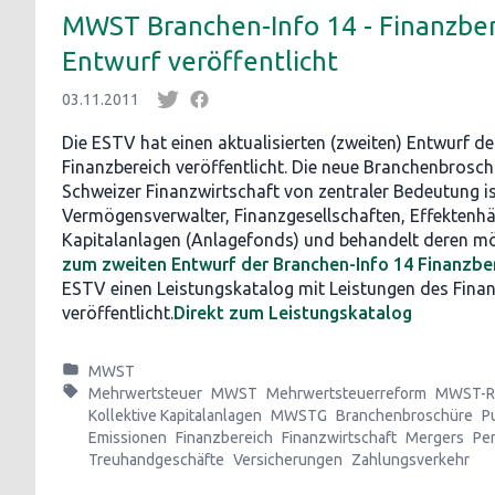
MWST Branchen-Info 14 - Finanzber
Entwurf veröffentlicht
03.11.2011
Die ESTV hat einen aktualisierten (zweiten) Entwurf d
Finanzbereich veröffentlicht. Die neue Branchenbroschü
Schweizer Finanzwirtschaft von zentraler Bedeutung ist
Vermögensverwalter, Finanzgesellschaften, Effektenhän
Kapitalanlagen (Anlagefonds) und behandelt deren mö
zum zweiten Entwurf der Branchen-Info 14 Finanzbe
ESTV einen Leistungskatalog mit Leistungen des Fina
veröffentlicht.
Direkt zum Leistungskatalog
MWST
Mehrwertsteuer
MWST
Mehrwertsteuerreform
MWST-R
Kollektive Kapitalanlagen
MWSTG
Branchenbroschüre
P
Emissionen
Finanzbereich
Finanzwirtschaft
Mergers
Pe
Treuhandgeschäfte
Versicherungen
Zahlungsverkehr