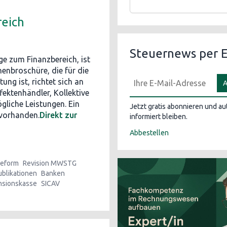
reich
Steuernews per E
ge zum Finanzbereich, ist
henbroschüre, die für die
ng ist, richtet sich an
A
ektenhändler, Kollektive
liche Leistungen. Ein
Jetzt gratis abonnieren und a
 vorhanden.
Direkt zur
informiert bleiben.
Abbestellen
eform
Revision MWSTG
ublikationen
Banken
nsionskasse
SICAV