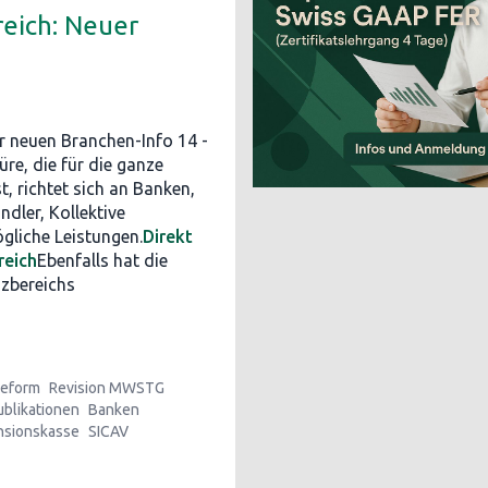
eich: Neuer
er neuen Branchen-Info 14 -
re, die für die ganze
, richtet sich an Banken,
dler, Kollektive
gliche Leistungen.
Direkt
reich
Ebenfalls hat die
nzbereichs
eform
Revision MWSTG
ublikationen
Banken
nsionskasse
SICAV