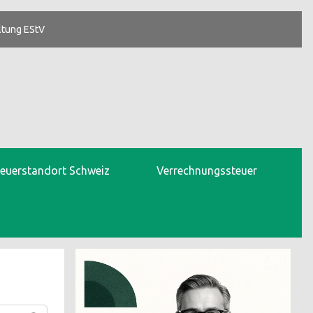
ltung EStV
teuerstandort Schweiz
Verrechnungssteuer