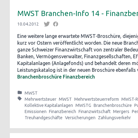
MWST Branchen-Info 14 - Finanzbe
10.04.2012
Eine weitere lange erwartete MWST-Broschüre, diejeni
kurz vor Ostern veröffentlicht worden. Die neue Branc
ganze Schweizer Finanzwirtschaft von zentraler Bedeutu
Banken, Vermögensverwalter, Finanzgesellschaften, Eff
Kapitalanlagen (Anlagefonds) und behandelt deren mög
Leistungskatalog ist in der neuen Broschüre ebenfalls
Branchenbroschüre Finanzbereich
MWST
Mehrwertsteuer
MWST
Mehrwertsteuerreform
MWST-R
Kollektive Kapitalanlagen
MWSTG
Branchenbroschüre
P
Emissionen
Finanzbereich
Finanzwirtschaft
Mergers
Pe
Treuhandgeschäfte
Versicherungen
Zahlungsverkehr