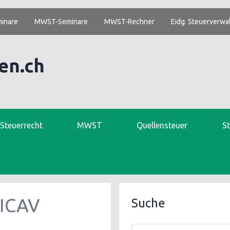
inare
MWST-Seminare
MWST-Rechner
Eidg. Steuerverwa
en.ch
. Steuerrecht
MWST
Quellensteuer
S
ICAV
Suche