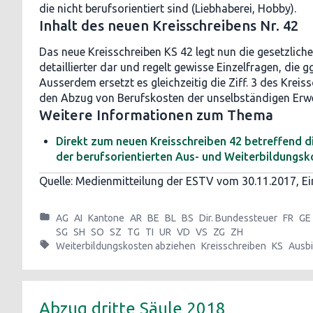
die nicht berufsorientiert sind (Liebhaberei, Hobby).
Inhalt des neuen Kreisschreibens Nr. 42
Das neue Kreisschreiben KS 42 legt nun die gesetzlich
detaillierter dar und regelt gewisse Einzelfragen, die g
Ausserdem ersetzt es gleichzeitig die Ziff. 3 des Kreis
den Abzug von Berufskosten der unselbständigen Erwe
Weitere Informationen zum Thema
Direkt zum neuen Kreisschreiben 42 betreffend d
der berufsorientierten Aus- und Weiterbildungsk
Quelle: Medienmitteilung der ESTV vom 30.11.2017, Ei
AG
AI
Kantone
AR
BE
BL
BS
Dir. Bundessteuer
FR
GE
SG
SH
SO
SZ
TG
TI
UR
VD
VS
ZG
ZH
Weiterbildungskosten abziehen
Kreisschreiben
KS
Ausbi
Abzug dritte Säule 2018