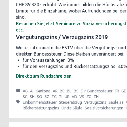
CHF 85'320.- erhöht. Wie immer bilden die Höchstabzüg
Limite für die Einzahlung, wobei Aufrundungen bei der
sind.
Besuchen Sie jetzt Seminare zu Sozialversicherung
etc.
Vergütungszins / Verzugszins 2019
Weiter informierte die ESTV über die Vergütungs- und
direkten Bundessteuer. Diese bleiben unverändert bei:
für Vorauszahlungen: 0%
für den Verzugszins und Rückerstattungszins: 3.0
Direkt zum Rundschreiben
AG
AI
Kantone
AR
BE
BL
BS
Dir. Bundessteuer
FR
GE
SG
SH
SO
SZ
TG
TI
UR
VD
VS
ZG
ZH
Einkommenssteuer
Steuerabzug
Verzugszins
Säule 3a
Rückerstattungszins
Dritte Säule
Sozialversicherungen