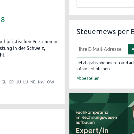
18
Steuernews per E
nd juristischen Personen in
stung in der Schweiz,
A
ht.
Jetzt gratis abonnieren und a
informiert bleiben.
Abbestellen
GL
GR
JU
LU
NE
NW
OW
8