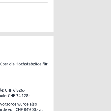
.
über die Höchstabzüge für
.
le: CHF 6'826.-
äule: CHF 34'128.-
tvorsorge wurde also
rde von CHF 84'600.- auf