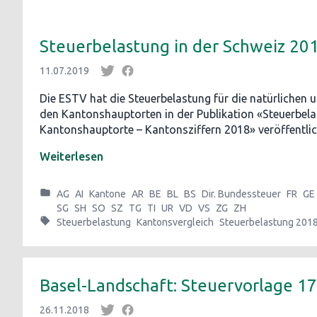
Steuerbelastung in der Schweiz 20
11.07.2019
Die ESTV hat die Steuerbelastung für die natürlichen u
den Kantonshauptorten in der Publikation «Steuerbela
Kantonshauptorte – Kantonsziffern 2018» veröffentlic
Weiterlesen
AG
AI
Kantone
AR
BE
BL
BS
Dir. Bundessteuer
FR
GE
SG
SH
SO
SZ
TG
TI
UR
VD
VS
ZG
ZH
Steuerbelastung
Kantonsvergleich
Steuerbelastung 201
Basel-Landschaft: Steuervorlage 17
26.11.2018