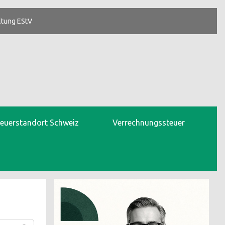
ltung EStV
teuerstandort Schweiz
Verrechnungssteuer