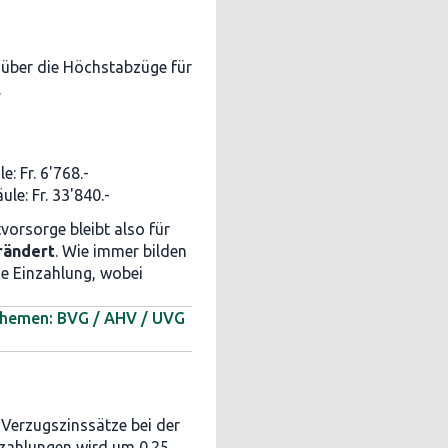
über die Höchstabzüge für
.
: Fr. 6'768.-
le: Fr. 33'840.-
orsorge bleibt also für
rändert
. Wie immer bilden
ie Einzahlung, wobei
sthemen: BVG / AHV / UVG
 Verzugszinssätze bei der
szahlungen wird um 0.25