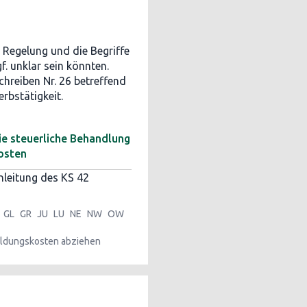
e Regelung und die Begriffe
gf. unklar sein könnten.
schreiben Nr. 26 betreffend
rbstätigkeit.
ie steuerliche Behandlung
osten
nleitung des KS 42
GL
GR
JU
LU
NE
NW
OW
ldungskosten abziehen