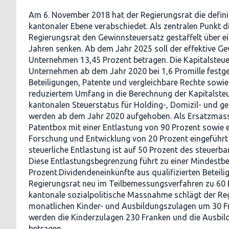
Am 6. November 2018 hat der Regierungsrat die defini
kantonaler Ebene verabschiedet. Als zentralen Punkt d
Regierungsrat den Gewinnsteuersatz gestaffelt über e
Jahren senken. Ab dem Jahr 2025 soll der effektive Ge
Unternehmen 13,45 Prozent betragen. Die Kapitalsteuer
Unternehmen ab dem Jahr 2020 bei 1,6 Promille festg
Beteiligungen, Patente und vergleichbare Rechte sowi
reduziertem Umfang in die Berechnung der Kapitalsteue
kantonalen Steuerstatus für Holding-, Domizil- und g
werden ab dem Jahr 2020 aufgehoben. Als Ersatzmas
Patentbox mit einer Entlastung von 90 Prozent sowie e
Forschung und Entwicklung von 20 Prozent eingeführt
steuerliche Entlastung ist auf 50 Prozent des steuerb
Diese Entlastungsbegrenzung führt zu einer Mindestb
Prozent.Dividendeneinkünfte aus qualifizierten Beteili
Regierungsrat neu im Teilbemessungsverfahren zu 60 P
kantonale sozialpolitische Massnahme schlägt der Re
monatlichen Kinder- und Ausbildungszulagen um 30 F
werden die Kinderzulagen 230 Franken und die Ausbi
betragen.