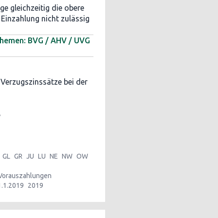
e gleichzeitig die obere
 Einzahlung nicht zulässig
sthemen: BVG / AHV / UVG
 Verzugszinssätze bei der
%
GL
GR
JU
LU
NE
NW
OW
Vorauszahlungen
1.1.2019
2019