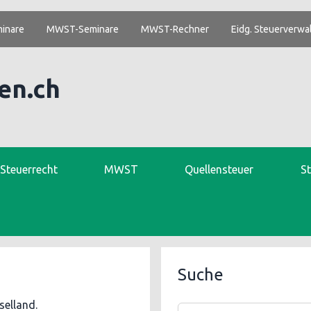
inare
MWST-Seminare
MWST-Rechner
Eidg. Steuerverwa
en.ch
. Steuerrecht
MWST
Quellensteuer
S
Suche
selland.