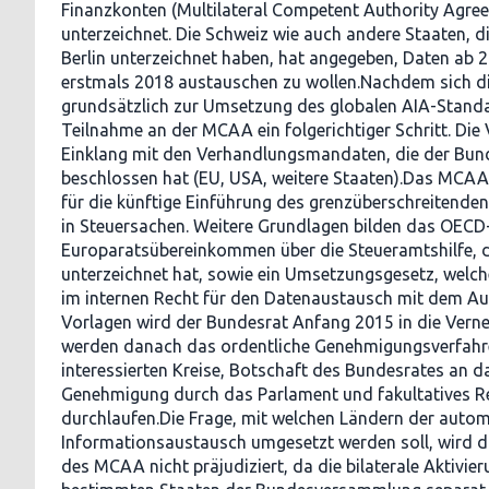
Finanzkonten (Multilateral Competent Authority Agr
unterzeichnet. Die Schweiz wie auch andere Staaten, d
Berlin unterzeichnet haben, hat angegeben, Daten ab
erstmals 2018 austauschen zu wollen.Nachdem sich d
grundsätzlich zur Umsetzung des globalen AIA-Standar
Teilnahme an der MCAA ein folgerichtiger Schritt. Die
Einklang mit den Verhandlungsmandaten, die der Bun
beschlossen hat (EU, USA, weitere Staaten).Das MCAA 
für die künftige Einführung des grenzüberschreitend
in Steuersachen. Weitere Grundlagen bilden das OECD
Europaratsübereinkommen über die Steueramtshilfe, 
unterzeichnet hat, sowie ein Umsetzungsgesetz, welc
im internen Recht für den Datenaustausch mit dem Aus
Vorlagen wird der Bundesrat Anfang 2015 in die Vern
werden danach das ordentliche Genehmigungsverfahr
interessierten Kreise, Botschaft des Bundesrates an d
Genehmigung durch das Parlament und fakultatives R
durchlaufen.Die Frage, mit welchen Ländern der auto
Informationsaustausch umgesetzt werden soll, wird d
des MCAA nicht präjudiziert, da die bilaterale Aktivie