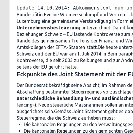
Update 14.10.2014: Abkommenstext nun ab
Bundesrätin Eveline Widmer-Schlumpf und Vertreter d
Luxemburg eine gemeinsame Verständigung in Form e
Unternehmensbesteuerung
unterzeichnet. Damit ko
Beziehungen Schweiz – EU lastende Kontroverse zum 
Rande des gemeinsamen Treffens der Finanz- und Wirt
Amtskollegen der EFTA-Staaten statt.Die heute unterz
Schweiz und der EU war am 1. Juli 2014 in Bern paraphi
Kontroverse, die seit 2005 zu Reibungen und zur An
seitens der EU geführt hatte.
Eckpunkte des Joint Statement mit der E
Der Bundesrat bekräftigt seine Absicht, im Rahmen de
Abschaffung bestimmter Steuerregimes vorzuschlagen,
unterschiedliche Behandlung in- und ausländische
fencing»). Neue steuerliche Massnahmen sollen an in
ausgerichtet sein.Gemäss Joint Statement geht es da
Steuerregime, die die Schweiz aufheben muss:
Die kantonalen Regelungen zu den Verwaltungsges
Die kantonalen Regelungen zu den gemischten Gese