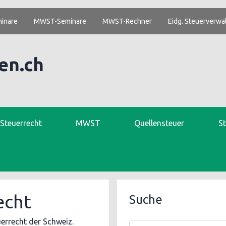
inare
MWST-Seminare
MWST-Rechner
Eidg. Steuerverwa
en.ch
. Steuerrecht
MWST
Quellensteuer
S
echt
Suche
uerrecht der Schweiz.