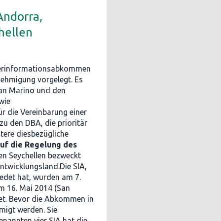
Andorra,
hellen
euerinformationsabkommen
ehmigung vorgelegt. Es
an Marino und den
wie
 die Vereinbarung einer
u den DBA, die prioritär
tere diesbezügliche
auf die Regelung des
den Seychellen bezweckt
twicklungsland.Die SIA,
edet hat, wurden am 7.
m 16. Mai 2014 (San
net. Bevor die Abkommen in
migt werden. Sie
nannten vier SIA hat die