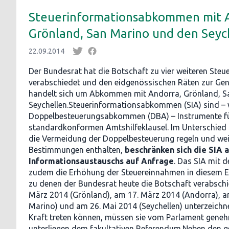
Steuerinformationsabkommen mit 
Grönland, San Marino und den Seyc
22.09.2014
Der Bundesrat hat die Botschaft zu vier weiteren St
verabschiedet und den eidgenössischen Räten zur Gen
handelt sich um Abkommen mit Andorra, Grönland, S
Seychellen.Steuerinformationsabkommen (SIA) sind – 
Doppelbesteuerungsabkommen (DBA) – Instrumente für
standardkonformen Amtshilfeklausel. Im Unterschied z
die Vermeidung der Doppelbesteuerung regeln und wei
Bestimmungen enthalten,
beschränken sich die SIA 
Informationsaustauschs auf Anfrage
. Das SIA mit 
zudem die Erhöhung der Steuereinnahmen in diesem En
zu denen der Bundesrat heute die Botschaft verabschi
März 2014 (Grönland), am 17. März 2014 (Andorra), a
Marino) und am 26. Mai 2014 (Seychellen) unterzeich
Kraft treten können, müssen sie vom Parlament geneh
unterliegen dem fakultativen Referendum.Neben den ge