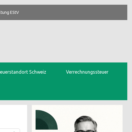
ltung EStV
teuerstandort Schweiz
Verrechnungssteuer