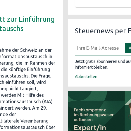
tt zur Einführung
tauschs
Steuernews per E
A
nahme der Schweiz an der
Informationsaustausch in
Jetzt gratis abonnieren und a
nbarung, die im Rahmen der
informiert bleiben.
 die künftige Einführung
saustauschs. Die Frage,
Abbestellen
h einführen soll, wird
ng nicht tangiert,
werden.Mit Hilfe des
ormationsaustausch (AIA)
hindert werden. Am 29.
ande der
tilaterale Vereinbarung
nformationsaustausch über