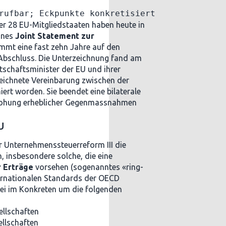
rufbar; Eckpunkte konkretisiert
er 28 EU-Mitgliedstaaten haben heute in
ines
Joint Statement zur
mmt eine fast zehn Jahre auf den
Abschluss. Die Unterzeichnung fand am
schaftsminister der EU und ihrer
eichnete Vereinbarung zwischen der
ert worden. Sie beendet eine bilaterale
drohung erheblicher Gegenmassnahmen
U
r Unternehmenssteuerreform III die
 insbesondere solche, die eine
r Erträge
vorsehen (sogenanntes «ring-
ternationalen Standards der OECD
bei im Konkreten um die folgenden
ellschaften
llschaften