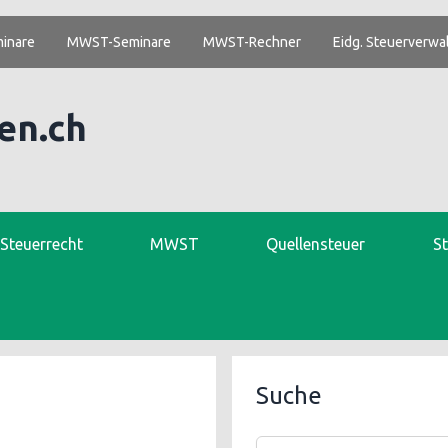
inare
MWST-Seminare
MWST-Rechner
Eidg. Steuerverwa
en.ch
. Steuerrecht
MWST
Quellensteuer
S
Suche