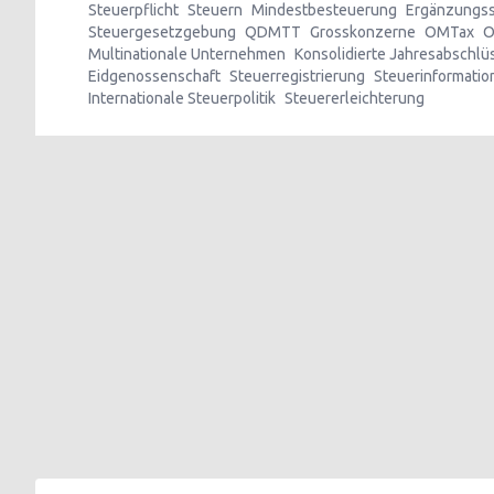
Steuerpflicht
Steuern
Mindestbesteuerung
Ergänzungss
Steuergesetzgebung
QDMTT
Grosskonzerne
OMTax
O
Multinationale Unternehmen
Konsolidierte Jahresabschlü
Eidgenossenschaft
Steuerregistrierung
Steuerinformati
Internationale Steuerpolitik
Steuererleichterung