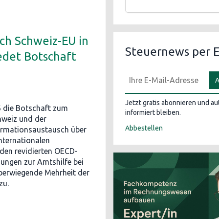
ch Schweiz-EU in
Steuernews per E
edet Botschaft
A
Jetzt gratis abonnieren und a
6 die Botschaft zum
informiert bleiben.
weiz und der
Abbestellen
ormationsaustausch über
internationalen
den revidierten OECD-
ngen zur Amtshilfe bei
berwiegende Mehrheit der
zu.