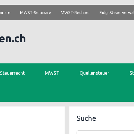
inare
MWST-Seminare
MWST-Rechner
Eidg. Steuerverwa
en.ch
. Steuerrecht
MWST
Quellensteuer
S
Suche