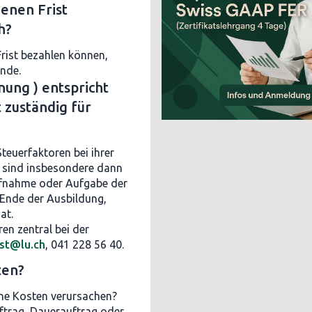
enen Frist
h?
Frist bezahlen können,
inde.
ung ) entspricht
t zuständig für
teuerfaktoren bei ihrer
sind insbesondere dann
ufnahme oder Aufgabe der
 Ende der Ausbildung,
at.
en zentral bei der
dst@lu.ch
, 041 228 56 40.
ten?
he Kosten verursachen?
ftrag, Dauerauftrag oder