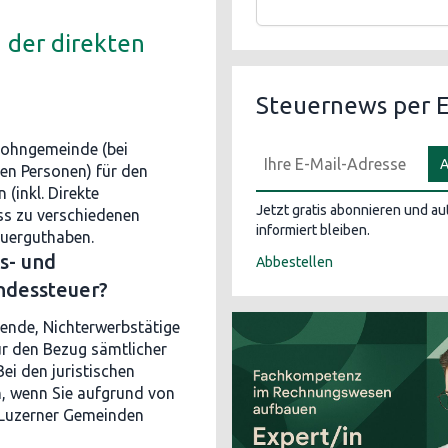
 der direkten
Steuernews per E
Wohngemeinde (bei
A
hen Personen) für den
inkl. Direkte
Jetzt gratis abonnieren und a
ss zu verschiedenen
informiert bleiben.
euerguthaben.
s- und
Abbestellen
ndessteuer?
bende, Nichterwerbstätige
r den Bezug sämtlicher
i den juristischen
nn, wenn Sie aufgrund von
n Luzerner Gemeinden