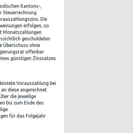
iodischen Kantons-,
er Steuerrechnung
orauszahlungszins. Die
weisungen erfolgen, so
mit Monatszahlungen
ssichtlich geschuldeten
nde Überschuss ohne
egierungsrat offenbar
eines günstigen Zinssatzes
eleistete Vorauszahlung bei
g an diese angerechnet
ber die jeweilige
en bis zum Ende des
lige
en für das Folgejahr