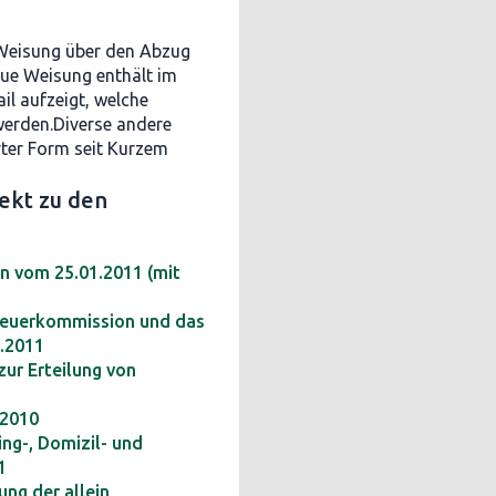
 Weisung über den Abzug
eue Weisung enthält im
l aufzeigt, welche
werden.Diverse andere
ter Form seit Kurzem
ekt zu den
n vom 25.01.2011 (mit
Steuerkommission und das
.2011
ur Erteilung von
.2010
ng-, Domizil- und
1
ng der allein