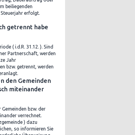
em beiliegenden
Steuerjahr erfolgt.
ich getrennt habe
de ( i.d.R. 31.12. ). Sind
ener Partnerschaft, werden
ze Jahr
en bzw. getrennt, werden
eranlagt.
en den Gemeinden
sch miteinander
r Gemeinden bzw. der
inander verrechnet.
tzgemeinde ) dazu
chen, so informieren Sie