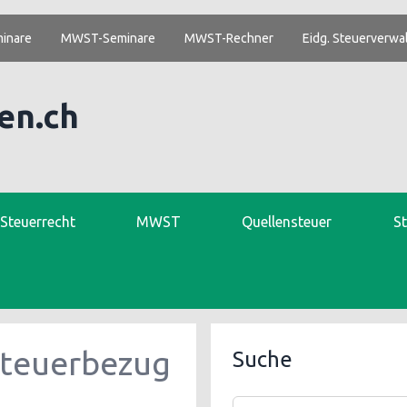
inare
MWST-Seminare
MWST-Rechner
Eidg. Steuerverwa
en.ch
. Steuerrecht
MWST
Quellensteuer
S
teuerbezug
Suche