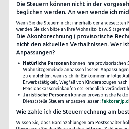
Die Steuern können nicht in der vorgeseh
beglichen werden. An wen wende ich mic
Wenn Sie die Steuern nicht innerhalb der angesetzten 
wenden Sie sich bitte an Ihre Wohnsitz- bzw. Sitzgeme
Die Akontorechnung ( provisorische Rechn
nicht den aktuellen Verhältnissen. Wer is
Anpassungen?
Natürliche Personen
können ihre provisorischen S
Wohnsitzgemeinde anpassen lassen. Anpassungen 
zu empfehlen, wenn sich ihr Einkommen infolge A
Erwerbstätigkeit, Wegfall von Kinderabzügen nach
Pensionskasseneinkäufen etc. erheblich verändert h
Juristische Personen
können provisorische Faktor
Dienststelle Steuern anpassen lassen:
faktorenjp.
Wie zahle ich die Steuerrechnung am bes
Wissen Sie, dass Bareinzahlungen am Postschalter ho
Überweisen Sie den Betrag daher bitte mit Zahlungsau