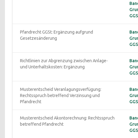
Band
Gru
GGS
Pfandrecht GGSt: Ergänzung aufgrund 
Band
Gesetzesänderung
Gru
GGSt
Richtlinien zur Abgrenzung zwischen Anlage- 
Band
und Unterhaltskosten: Ergänzung
Gru
GGSt
Musterentscheid Veranlagungsverfügung: 
Band
Rechtsspruch betreffend Verzinsung und 
Gru
Pfandrecht
GGS
Musterentscheid Akontorechnung: Rechtsspruch 
Band
betreffend Pfandrecht
Gru
GGS