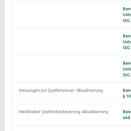
Band
Unt
StG 
Band
Unt
StG 
Band
Unt
StG 
Weisungen zur Quellensteuer: Aktualisierung
Band
§ 10
Merkblätter Quellenbesteuerung: Aktualisierung
Band
und