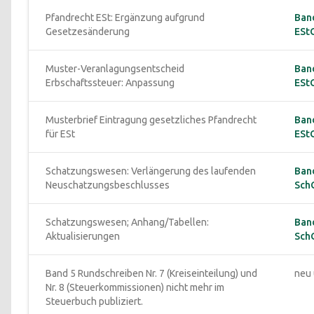
Pfandrecht ESt: Ergänzung aufgrund 
Band
Gesetzesänderung
EStG 
Muster-Veranlagungsentscheid 
Band
Erbschaftssteuer: Anpassung
ESt
Musterbrief Eintragung gesetzliches Pfandrecht 
Band
für ESt
ESt
Schatzungswesen: Verlängerung des laufenden 
Ban
Neuschatzungsbeschlusses
SchG
Schatzungswesen; Anhang/Tabellen: 
Ban
Aktualisierungen
Sch
Band 5 Rundschreiben Nr. 7 (Kreiseinteilung) und 
neu 
Nr. 8 (Steuerkommissionen) nicht mehr im 
Steuerbuch publiziert.