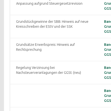
Anpassung aufgrund Steuergesetzrevision
Gru
GGSt
Grundstückgewinne der SBB: Hinweis auf neue 
Band
Kreisschreiben der EStV und der SSK
Gru
GGSt
Grundsätze Erwerbspreis: Hinweis auf 
Band
Rechtsprechung
Gru
GGSt
Regelung Verzinsung bei 
Band
Nachsteuerveranlagungen der GGSt: (neu)
Gru
GGS
Band
Gru
GGSt