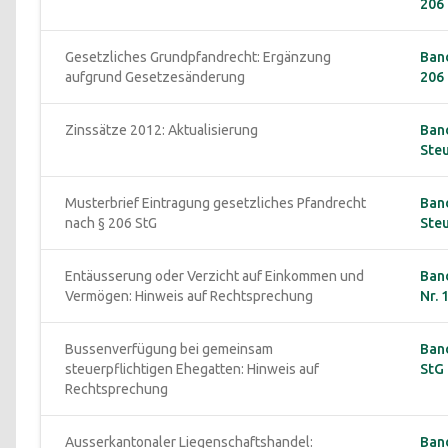
206 
Gesetzliches Grundpfandrecht: Ergänzung 
Band
aufgrund Gesetzesänderung
206 
Zinssätze 2012: Aktualisierung
Ban
Ste
Musterbrief Eintragung gesetzliches Pfandrecht 
Ban
nach § 206 StG
Ste
Entäusserung oder Verzicht auf Einkommen und 
Band
Vermögen: Hinweis auf Rechtsprechung
Nr. 1
Bussenverfügung bei gemeinsam 
Band
steuerpflichtigen Ehegatten: Hinweis auf 
StG 
Rechtsprechung
Ausserkantonaler Liegenschaftshandel: 
Band