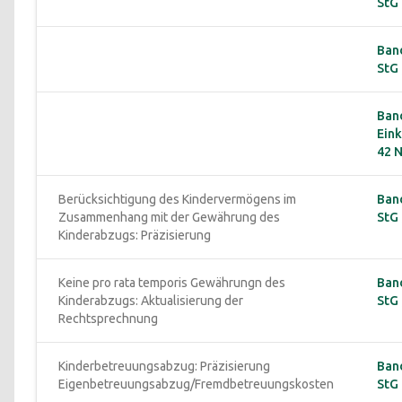
StG 
Ban
StG 
Band
Ein
42 Nr
Berücksichtigung des Kindervermögens im 
Ban
Zusammenhang mit der Gewährung des 
StG 
Kinderabzugs: Präzisierung
Keine pro rata temporis Gewährungn des 
Ban
Kinderabzugs: Aktualisierung der 
StG 
Rechtsprechnung
Kinderbetreuungsabzug: Präzisierung 
Ban
Eigenbetreuungsabzug/Fremdbetreuungskosten
StG 