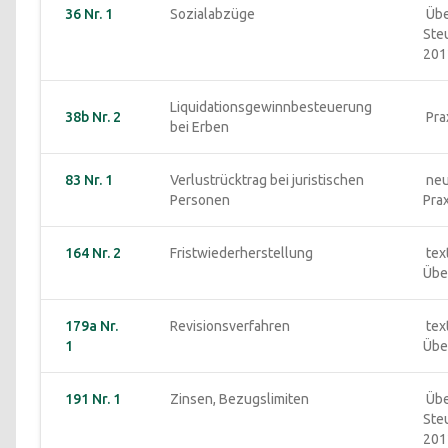
36 Nr. 1
Sozialabzüge
 Übersicht inkl. 
Ste
201
Liquidationsgewinnbesteuerung 
38b Nr. 2
 Pr
bei Erben
83 Nr. 1
Verlustrücktrag bei juristischen 
 neu (aber keine 
Personen
Pra
164 Nr. 2
Fristwiederherstellung
 textliche 
Übe
179a Nr. 
Revisionsverfahren
 textliche 
1
Übe
191 Nr. 1
Zinsen, Bezugslimiten
 Übersicht inkl. 
Ste
201