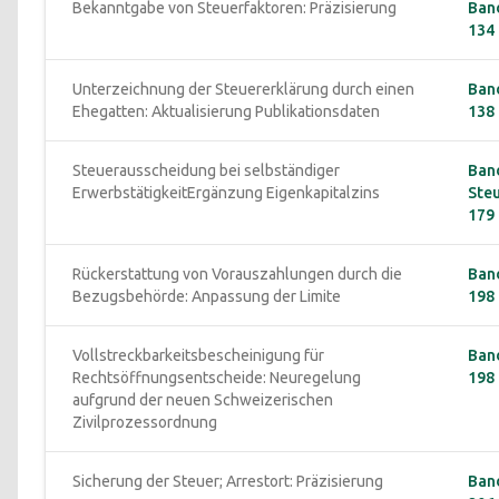
Bekanntgabe von Steuerfaktoren: Präzisierung
Band
134 
Unterzeichnung der Steuererklärung durch einen 
Band
Ehegatten: Aktualisierung Publikationsdaten
138 
Steuerausscheidung bei selbständiger 
Band
ErwerbstätigkeitErgänzung Eigenkapitalzins
Ste
179 
Rückerstattung von Vorauszahlungen durch die 
Band
Bezugsbehörde: Anpassung der Limite
198 
Vollstreckbarkeitsbescheinigung für 
Band
Rechtsöffnungsentscheide: Neuregelung 
198 
aufgrund der neuen Schweizerischen 
Zivilprozessordnung
Sicherung der Steuer; Arrestort: Präzisierung
Band