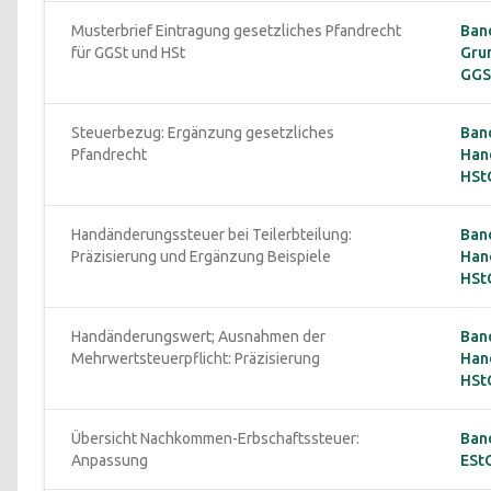
Musterbrief Eintragung gesetzliches Pfandrecht 
Band
für GGSt und HSt
Gru
GGS
Steuerbezug: Ergänzung gesetzliches 
Band
Pfandrecht
Han
HStG
Handänderungssteuer bei Teilerbteilung: 
Band
Präzisierung und Ergänzung Beispiele
Han
HStG
Handänderungswert; Ausnahmen der 
Band
Mehrwertsteuerpflicht: Präzisierung
Han
HStG
Übersicht Nachkommen-Erbschaftssteuer: 
Band
Anpassung
EStG 