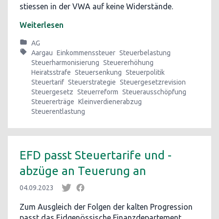
stiessen in der VWA auf keine Widerstände.
Weiterlesen
AG
Aargau
Einkommenssteuer
Steuerbelastung
Steuerharmonisierung
Steuererhöhung
Heiratsstrafe
Steuersenkung
Steuerpolitik
Steuertarif
Steuerstrategie
Steuergesetzrevision
Steuergesetz
Steuerreform
Steuerausschöpfung
Steuererträge
Kleinverdienerabzug
Steuerentlastung
EFD passt Steuertarife und -
abzüge an Teuerung an
04.09.2023
Zum Ausgleich der Folgen der kalten Progression
passt das Eidgenössische Finanzdepartement