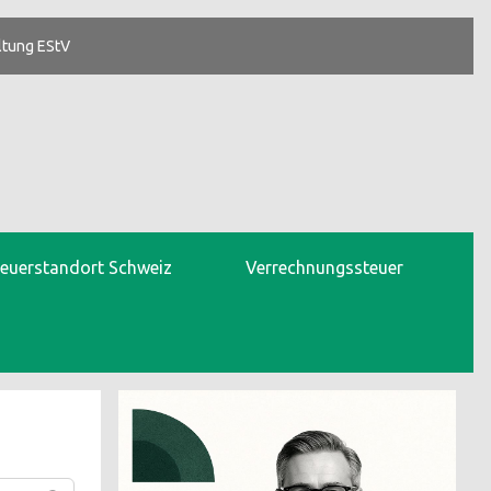
ltung EStV
teuerstandort Schweiz
Verrechnungssteuer