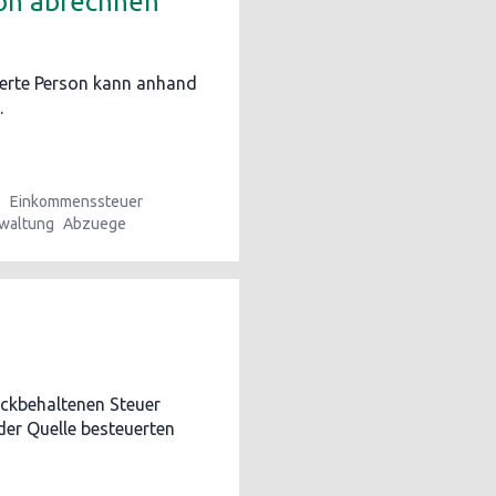
son abrechnen
uerte Person kann anhand
.
s
Einkommenssteuer
waltung
Abzuege
ckbehaltenen Steuer
er Quelle besteuerten