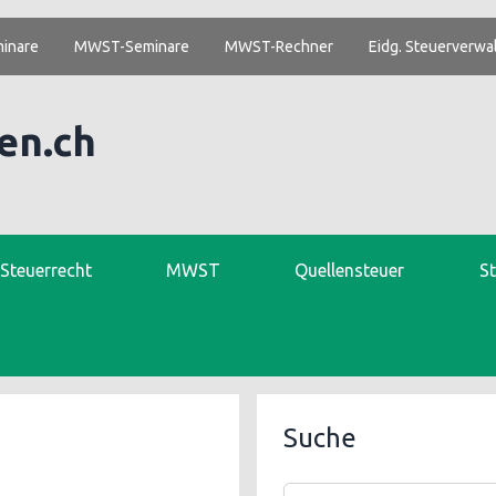
inare
MWST-Seminare
MWST-Rechner
Eidg. Steuerverwa
en.ch
. Steuerrecht
MWST
Quellensteuer
S
Suche