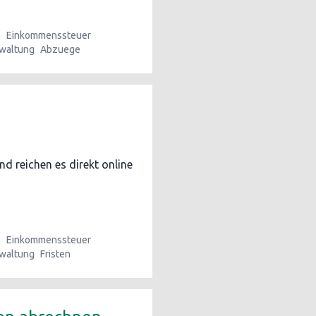
s
Einkommenssteuer
waltung
Abzuege
d reichen es direkt online
s
Einkommenssteuer
waltung
Fristen