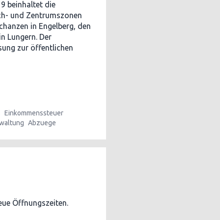
9 beinhaltet die
sch- und Zentrumszonen
schanzen in Engelberg, den
in Lungern. Der
ung zur öffentlichen
s
Einkommenssteuer
waltung
Abzuege
eue Öffnungszeiten.