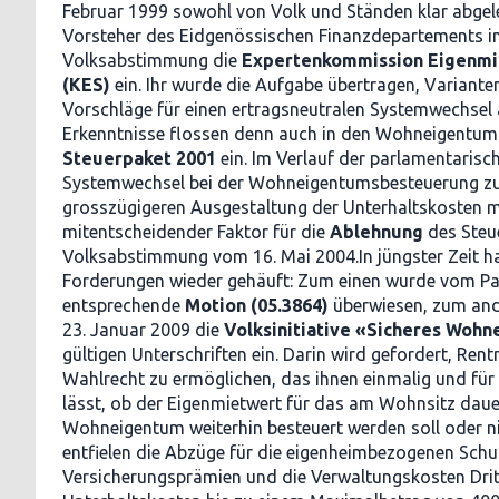
Februar 1999 sowohl von Volk und Ständen klar abgele
Vorsteher des Eidgenössischen Finanzdepartements i
Volksabstimmung die
Expertenkommission Eigenmi
(KES)
ein. Ihr wurde die Aufgabe übertragen, Variant
Vorschläge für einen ertragsneutralen Systemwechsel 
Erkenntnisse flossen denn auch in den Wohneigentums
Steuerpaket 2001
ein. Im Verlauf der parlamentaris
Systemwechsel bei der Wohneigentumsbesteuerung zu
grosszügigeren Ausgestaltung der Unterhaltskosten mo
mitentscheidender Faktor für die
Ablehnung
des Steu
Volksabstimmung vom 16. Mai 2004.In jüngster Zeit h
Forderungen wieder gehäuft: Zum einen wurde vom Pa
entsprechende
Motion (05.3864)
überwiesen, zum and
23. Januar 2009 die
Volksinitiative «Sicheres Wohn
gültigen Unterschriften ein. Darin wird gefordert, Ren
Wahlrecht zu ermöglichen, das ihnen einmalig und für
lässt, ob der Eigenmietwert für das am Wohnsitz daue
Wohneigentum weiterhin besteuert werden soll oder nic
entfielen die Abzüge für die eigenheimbezogenen Schu
Versicherungsprämien und die Verwaltungskosten Dritt