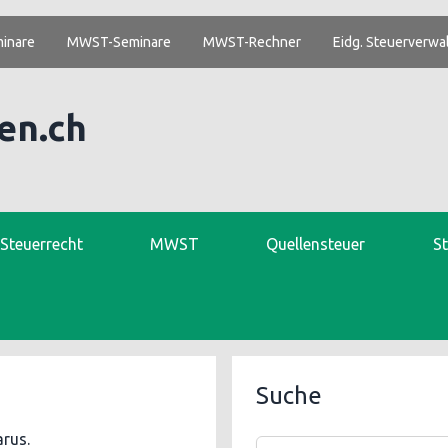
inare
MWST-Seminare
MWST-Rechner
Eidg. Steuerverwa
en.ch
. Steuerrecht
MWST
Quellensteuer
S
Suche
arus.