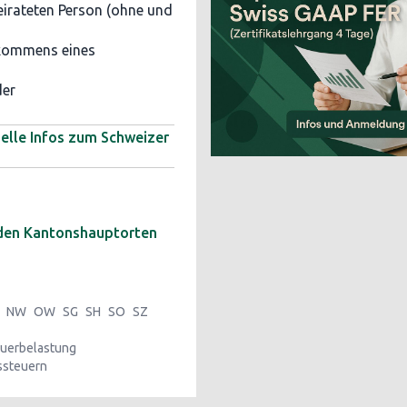
irateten Person (ohne und
nkommens eines
der
uelle Infos zum Schweizer
 den Kantonshauptorten
NW
OW
SG
SH
SO
SZ
uerbelastung
ssteuern