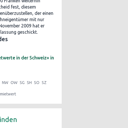
0 Franken weiterhin
cheid fest, diesem
nüberzustellen, der einen
hneigentümer mit nur
 November 2009 hat er
lassung geschickt.
des
twerte in der Schweiz» in
NW
OW
SG
SH
SO
SZ
mietwert
inden