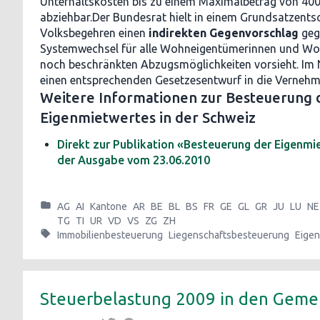
Unterhaltskosten bis zu einem Maximalbetrag von 400
abziehbar.Der Bundesrat hielt in einem Grundsatzents
Volksbegehren einen
indirekten Gegenvorschlag
gege
Systemwechsel für alle Wohneigentümerinnen und Wo
noch beschränkten Abzugsmöglichkeiten vorsieht. Im
einen entsprechenden Gesetzesentwurf in die Vernehm
Weitere Informationen zur Besteuerung 
Eigenmietwertes in der Schweiz
Direkt zur Publikation «Besteuerung der Eigenmie
der Ausgabe vom 23.06.2010
AG
AI
Kantone
AR
BE
BL
BS
FR
GE
GL
GR
JU
LU
NE
TG
TI
UR
VD
VS
ZG
ZH
Immobilienbesteuerung
Liegenschaftsbesteuerung
Eigen
Steuerbelastung 2009 in den Geme