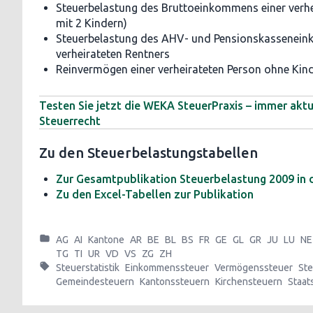
Steuerbelastung des Bruttoeinkommens einer verhe
mit 2 Kindern)
Steuerbelastung des AHV- und Pensionskassenei
verheirateten Rentners
Reinvermögen einer verheirateten Person ohne Kin
Testen Sie jetzt die WEKA SteuerPraxis – immer akt
Steuerrecht
Zu den Steuerbelastungstabellen
Zur Gesamtpublikation Steuerbelastung 2009 in
Zu den Excel-Tabellen zur Publikation
AG
AI
Kantone
AR
BE
BL
BS
FR
GE
GL
GR
JU
LU
NE
TG
TI
UR
VD
VS
ZG
ZH
Steuerstatistik
Einkommenssteuer
Vermögenssteuer
Ste
Gemeindesteuern
Kantonssteuern
Kirchensteuern
Staat