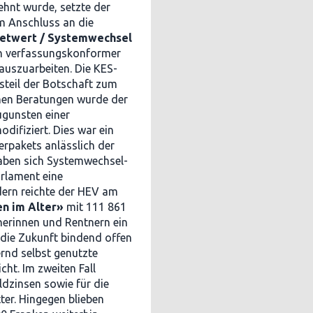
hnt wurde, setzte der
m Anschluss an die
etwert / Systemwechsel
en verfassungskonformer
auszuarbeiten. Die KES-
teil der Botschaft zum
chen Beratungen wurde der
gunsten einer
difiziert. Dies war ein
erpakets anlässlich der
aben sich Systemwechsel-
rlament eine
ern reichte der HEV am
en im Alter»
mit 111 861
tnerinnen und Rentnern ein
 die Zukunft bindend offen
rnd selbst genutzte
ht. Im zweiten Fall
ldzinsen sowie für die
er. Hingegen blieben