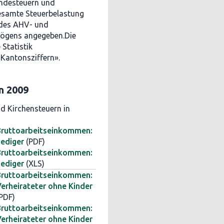
ndesteuern und
gesamte Steuerbelastung
 des AHV- und
mögens angegeben.Die
 Statistik
 Kantonsziffern».
n 2009
d Kirchensteuern in
Bruttoarbeitseinkommen:
ediger
(PDF)
Bruttoarbeitseinkommen:
ediger
(XLS)
Bruttoarbeitseinkommen:
erheirateter ohne Kinder
PDF)
Bruttoarbeitseinkommen:
erheirateter ohne Kinder