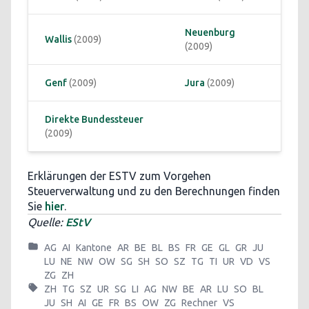
Neuenburg
Wallis
 (2009)
(2009)
Genf
 (2009)
Jura
 (2009)
Direkte Bundessteuer
(2009)
Erklärungen der ESTV zum Vorgehen
Steuerverwaltung und zu den Berechnungen finden
Sie
hier
.
Quelle:
EStV
AG
AI
Kantone
AR
BE
BL
BS
FR
GE
GL
GR
JU
LU
NE
NW
OW
SG
SH
SO
SZ
TG
TI
UR
VD
VS
ZG
ZH
ZH
TG
SZ
UR
SG
LI
AG
NW
BE
AR
LU
SO
BL
JU
SH
AI
GE
FR
BS
OW
ZG
Rechner
VS