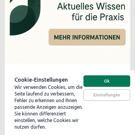
Die nächsten Steuerseminare
Cookie-Einstellungen
Ok
Wir verwenden Cookies, um die
Umstrukturierungen (KS 5a)
Seite laufend zu verbessern,
Einstellungen
11.08.2026 in Zürich
Fehler zu erkennen und Ihnen
passende Anzeigen anzuzeigen.
Verrechnungspreise bei KMU
Sie können differenziert
11.08.2026 in Zürich
einstellen, welche Cookies wir
nutzen dürfen.
MWST-Seminar Basic
20.08.2026 in Zürich