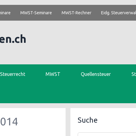
inare
MWST-Seminare
MWST-Rechner
Eidg. Steuerverwa
en.ch
. Steuerrecht
MWST
Quellensteuer
S
014
Suche