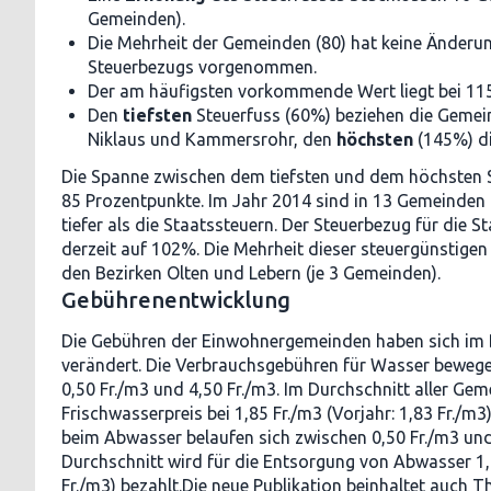
Gemeinden).
Die Mehrheit der Gemeinden (80) hat keine Änderu
Steuerbezugs vorgenommen.
Der am häufigsten vorkommende Wert liegt bei 11
Den
tiefsten
Steuerfuss (60%) beziehen die Gemei
Niklaus und Kammersrohr, den
höchsten
(145%) di
Die Spanne zwischen dem tiefsten und dem höchsten S
85 Prozentpunkte. Im Jahr 2014 sind in 13 Gemeinden
tiefer als die Staatssteuern. Der Steuerbezug für die S
derzeit auf 102%. Die Mehrheit dieser steuergünstig
den Bezirken Olten und Lebern (je 3 Gemeinden).
Gebührenentwicklung
Die Gebühren der Einwohnergemeinden haben sich im B
verändert. Die Verbrauchsgebühren für Wasser bewege
0,50 Fr./m3 und 4,50 Fr./m3. Im Durchschnitt aller Gem
Frischwasserpreis bei 1,85 Fr./m3 (Vorjahr: 1,83 Fr./m
beim Abwasser belaufen sich zwischen 0,50 Fr./m3 und
Durchschnitt wird für die Entsorgung von Abwasser 1,
Fr./m3) bezahlt.Die neue Publikation beinhaltet auch