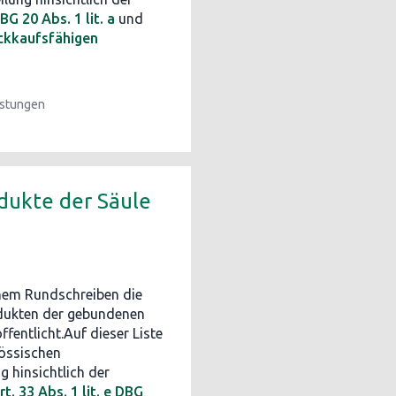
BG 20 Abs. 1 lit. a
und
ückkaufsfähigen
istungen
dukte der Säule
nem Rundschreiben die
odukten der gebundenen
fentlicht.Auf dieser Liste
nössischen
g hinsichtlich der
rt. 33 Abs. 1 lit. e DBG