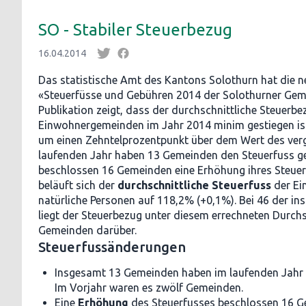
SO - Stabiler Steuerbezug
16.04.2014
Das statistische Amt des Kantons Solothurn hat die n
«Steuerfüsse und Gebühren 2014 der Solothurner Geme
Publikation zeigt, dass der durchschnittliche Steuerb
Einwohnergemeinden im Jahr 2014 minim gestiegen ist
um einen Zehntelprozentpunkt über dem Wert des verg
laufenden Jahr haben 13 Gemeinden den Steuerfuss ge
beschlossen 16 Gemeinden eine Erhöhung ihres Steue
beläuft sich der
durchschnittliche Steuerfuss
der Ei
natürliche Personen auf 118,2% (+0,1%). Bei 46 der 
liegt der Steuerbezug unter diesem errechneten Durchs
Gemeinden darüber.
Steuerfussänderungen
Insgesamt 13 Gemeinden haben im laufenden Jahr 
Im Vorjahr waren es zwölf Gemeinden.
Eine
Erhöhung
des Steuerfusses beschlossen 16 G