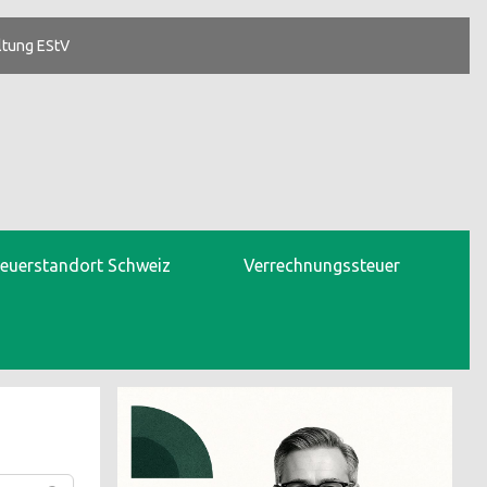
ltung EStV
teuerstandort Schweiz
Verrechnungssteuer