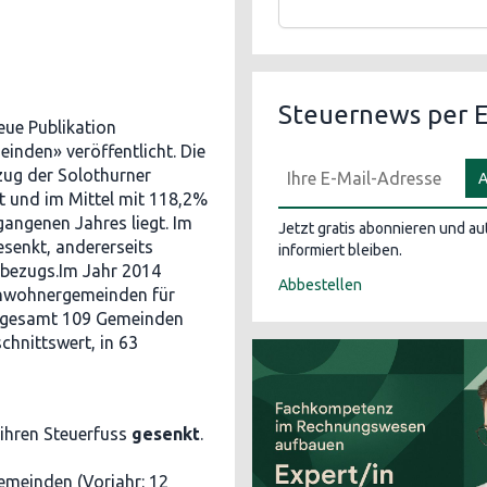
Steuernews per E
eue Publikation
inden» veröffentlicht. Die
ezug der Solothurner
A
 und im Mittel mit 118,2%
angenen Jahres liegt. Im
Jetzt gratis abonnieren und a
senkt, andererseits
informiert bleiben.
rbezugs.Im Jahr 2014
Abbestellen
nwohnergemeinden für
insgesamt 109 Gemeinden
chnittswert, in 63
ihren Steuerfuss
gesenkt
.
emeinden (Vorjahr: 12