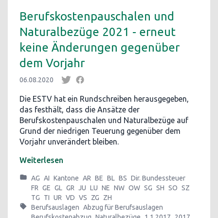
Berufskostenpauschalen und
Naturalbezüge 2021 - erneut
keine Änderungen gegenüber
dem Vorjahr
06.08.2020
Die ESTV hat ein Rundschreiben herausgegeben,
das festhält, dass die Ansätze der
Berufskostenpauschalen und Naturalbezüge auf
Grund der niedrigen Teuerung gegenüber dem
Vorjahr unverändert bleiben.
Weiterlesen
AG
AI
Kantone
AR
BE
BL
BS
Dir. Bundessteuer
FR
GE
GL
GR
JU
LU
NE
NW
OW
SG
SH
SO
SZ
TG
TI
UR
VD
VS
ZG
ZH
Berufsauslagen
Abzug für Berufsauslagen
Berufskostenabzug
Naturalbezüge
1.1.2017
2017