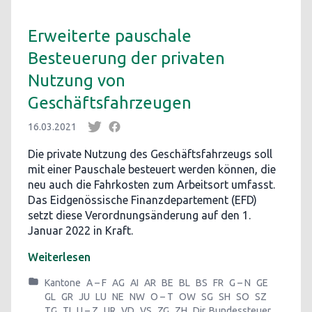
Erweiterte pauschale
Besteuerung der privaten
Nutzung von
Geschäftsfahrzeugen
16.03.2021
Die private Nutzung des Geschäftsfahrzeugs soll
mit einer Pauschale besteuert werden können, die
neu auch die Fahrkosten zum Arbeitsort umfasst.
Das Eidgenössische Finanzdepartement (EFD)
setzt diese Verordnungsänderung auf den 1.
Januar 2022 in Kraft.
Weiterlesen
Kantone
A – F
AG
AI
AR
BE
BL
BS
FR
G – N
GE
GL
GR
JU
LU
NE
NW
O – T
OW
SG
SH
SO
SZ
TG
TI
U – Z
UR
VD
VS
ZG
ZH
Dir. Bundessteuer