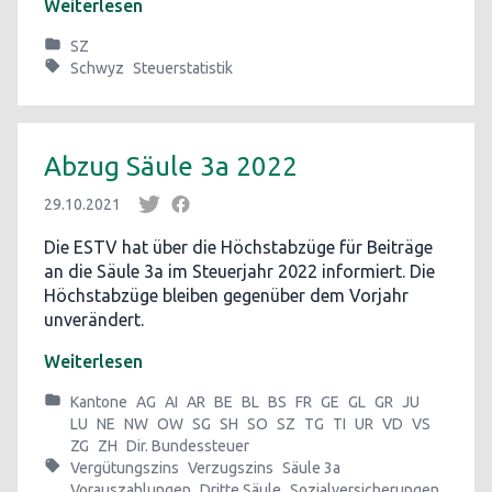
Weiterlesen
SZ
Schwyz
Steuerstatistik
Abzug Säule 3a 2022
29.10.2021
Die ESTV hat über die Höchstabzüge für Beiträge
an die Säule 3a im Steuerjahr 2022 informiert. Die
Höchstabzüge bleiben gegenüber dem Vorjahr
unverändert.
Weiterlesen
Kantone
AG
AI
AR
BE
BL
BS
FR
GE
GL
GR
JU
LU
NE
NW
OW
SG
SH
SO
SZ
TG
TI
UR
VD
VS
ZG
ZH
Dir. Bundessteuer
Vergütungszins
Verzugszins
Säule 3a
Vorauszahlungen
Dritte Säule
Sozialversicherungen