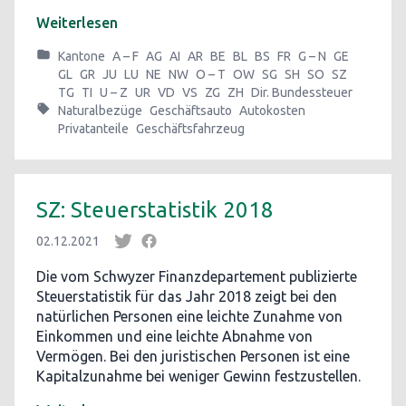
Weiterlesen
Kantone
A – F
AG
AI
AR
BE
BL
BS
FR
G – N
GE
GL
GR
JU
LU
NE
NW
O – T
OW
SG
SH
SO
SZ
TG
TI
U – Z
UR
VD
VS
ZG
ZH
Dir. Bundessteuer
Naturalbezüge
Geschäftsauto
Autokosten
Privatanteile
Geschäftsfahrzeug
SZ: Steuerstatistik 2018
02.12.2021
Die vom Schwyzer Finanzdepartement publizierte
Steuerstatistik für das Jahr 2018 zeigt bei den
natürlichen Personen eine leichte Zunahme von
Einkommen und eine leichte Abnahme von
Vermögen. Bei den juristischen Personen ist eine
Kapitalzunahme bei weniger Gewinn festzustellen.