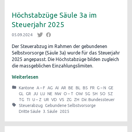
Höchstabzüge Säule 3a im
Steuerjahr 2025
05.09.2024
Der Steuerabzug im Rahmen der gebundenen
Selbstvorsorge (Säule 3a) wurde für das Steuerjahr
2025 angepasst. Die Höchstabzüge bilden zugleich
die massgeblichen Einzahlungslimiten.
Weiterlesen
Kantone
A – F
AG
AI
AR
BE
BL
BS
FR
G – N
GE
GL
GR
JU
LU
NE
NW
O – T
OW
SG
SH
SO
SZ
TG
TI
U – Z
UR
VD
VS
ZG
ZH
Dir. Bundessteuer
Steuerabzug
Gebundene Selbstvorsorge
Dritte Säule
3. Säule
2025