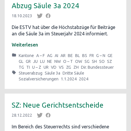
Abzug Säule 3a 2024
18.10.2023
Die ESTV hat über die Höchstabzüge für Beiträge
an die Säule 3a im Steuerjahr 2024 informiert.
Weiterlesen
Kantone
A – F
AG
AI
AR
BE
BL
BS
FR
G – N
GE
GL
GR
JU
LU
NE
NW
O – T
OW
SG
SH
SO
SZ
TG
TI
U – Z
UR
VD
VS
ZG
ZH
Dir. Bundessteuer
Steuerabzug
Säule 3a
Dritte Säule
Sozialversicherungen
1.1.2024
2024
SZ: Neue Gerichtsentscheide
28.12.2022
Im Bereich des Steuerrechts sind verschiedene