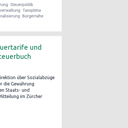
ärung
Steuerpolitik
rverwaltung
Taxoptima
nalisierung
Bürgernähe
uertarife und
Steuerbuch
irektion über Sozialabzüge
er die Gewährung
den Staats- und
itteilung im Zürcher