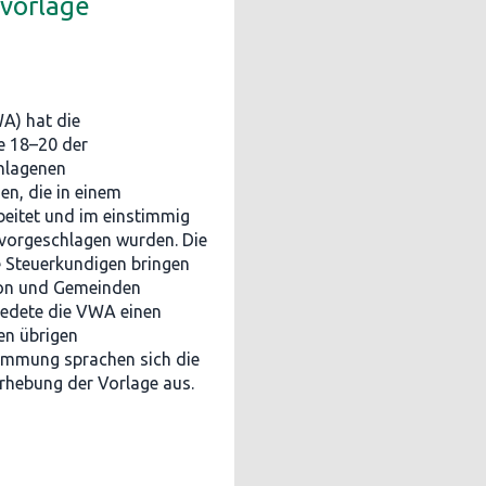
zvorlage
A) hat die
e 18–20 der
chlagenen
n, die in einem
beitet und im einstimmig
orgeschlagen wurden. Die
e Steuerkundigen bringen
nton und Gemeinden
hiedete die VWA einen
en übrigen
immung sprachen sich die
rhebung der Vorlage aus.