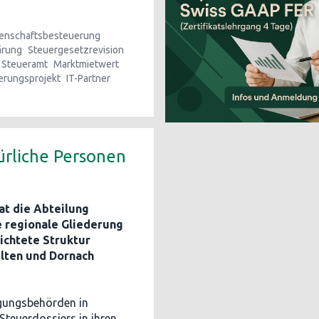
genschaftsbesteuerung
ärung
Steuergesetzrevision
Steueramt
Marktmietwert
ierungsprojekt
IT-Partner
ürliche Personen
at die Abteilung
e regionale Gliederung
ichtete Struktur
Olten und Dornach
agungsbehörden in
 Steuerdossiers in ihren