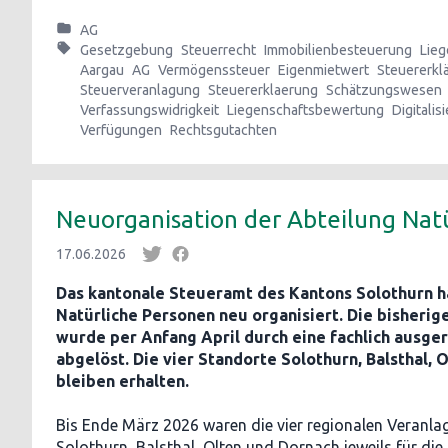
AG
Gesetzgebung
Steuerrecht
Immobilienbesteuerung
Lie
Aargau
AG
Vermögenssteuer
Eigenmietwert
Steuererkl
Steuerveranlagung
Steuererklaerung
Schätzungswesen
Verfassungswidrigkeit
Liegenschaftsbewertung
Digitalis
Verfügungen
Rechtsgutachten
Neuorganisation der Abteilung Nat
17.06.2026
Das kantonale Steueramt des Kantons Solothurn h
Natürliche Personen neu organisiert. Die bisherig
wurde per Anfang April durch eine fachlich ausger
abgelöst. Die vier Standorte Solothurn, Balsthal, 
bleiben erhalten.
Bis Ende März 2026 waren die vier regionalen Veranl
Solothurn, Balsthal, Olten und Dornach jeweils für die