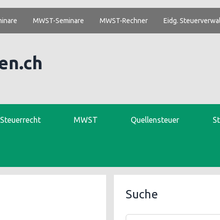
inare
MWST-Seminare
MWST-Rechner
Eidg. Steuerverwa
en.ch
. Steuerrecht
MWST
Quellensteuer
S
Suche