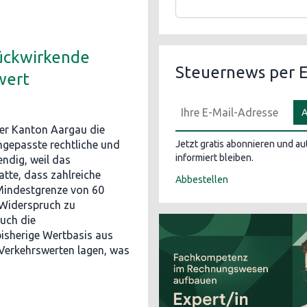
rückwirkende
Steuernews per E
wert
A
er Kanton Aargau die
ngepasste rechtliche und
Jetzt gratis abonnieren und a
informiert bleiben.
ndig, weil das
tte, dass zahlreiche
Abbestellen
Mindestgrenze von 60
 Widerspruch zu
uch die
isherige Wertbasis aus
Verkehrswerten lagen, was