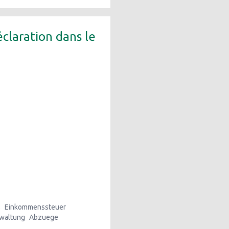
éclaration dans le
s
Einkommenssteuer
waltung
Abzuege