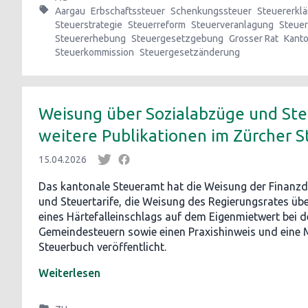
Aargau
Erbschaftssteuer
Schenkungssteuer
Steuererkl
Steuerstrategie
Steuerreform
Steuerveranlagung
Steue
Steuererhebung
Steuergesetzgebung
Grosser Rat
Kanto
Steuerkommission
Steuergesetzänderung
Weisung über Sozialabzüge und Ste
weitere Publikationen im Zürcher 
15.04.2026
Das kantonale Steueramt hat die Weisung der Finanzd
und Steuertarife, die Weisung des Regierungsrates üb
eines Härtefalleinschlags auf dem Eigenmietwert bei 
Gemeindesteuern sowie einen Praxishinweis und eine M
Steuerbuch veröffentlicht.
Weiterlesen