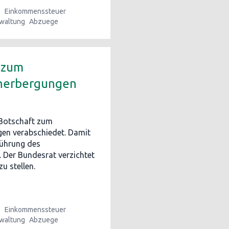
s
Einkommenssteuer
waltung
Abzuege
 zum
eherbergungen
 Botschaft zum
gen verabschiedet. Damit
führung des
 Der Bundesrat verzichtet
u stellen.
s
Einkommenssteuer
waltung
Abzuege