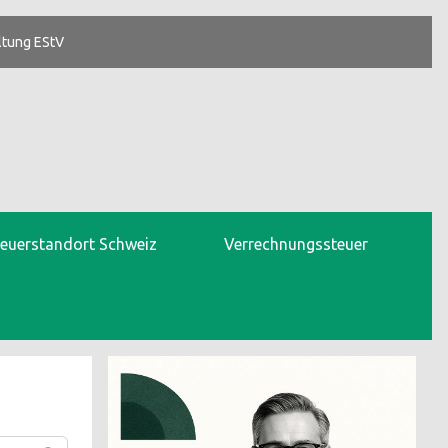
ltung EStV
teuerstandort Schweiz
Verrechnungssteuer