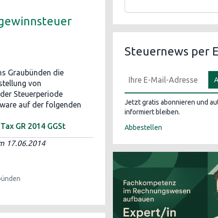
kgewinnsteuer
Steuernews per E
ons Graubünden die
A
stellung von
 der Steuerperiode
Jetzt gratis abonnieren und a
tware auf der folgenden
informiert bleiben.
fTax GR 2014 GGSt
Abbestellen
m 17.06.2014
bünden