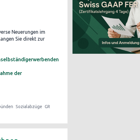
verse Neuerungen im
langen Sie direkt zur
 Unselbständigerwerbenden
nahme der
bünden
Sozialabzüge
GR