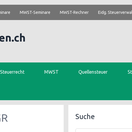
inare
MWST-Seminare
MWST-Rechner
Eidg. Steuerverwa
en.ch
. Steuerrecht
MWST
Quellensteuer
S
GR
Suche