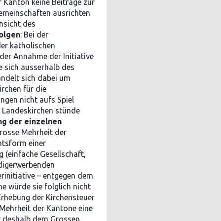
r Kanton keine Beiträge zur
gemeinschaften ausrichten
nsicht des
olgen
: Bei der
der katholischen
der Annahme der Initiative
ie sich ausserhalb des
andelt sich dabei um
irchen für die
ungen nicht aufs Spiel
e Landeskirchen stünde
ng der einzelnen
grosse Mehrheit der
htsform einer
(einfache Gesellschaft,
ndigerwerbenden
rinitiative – entgegen dem
e würde sie folglich nicht
Erhebung der Kirchensteuer
 Mehrheit der Kantone eine
gt deshalb dem Grossen