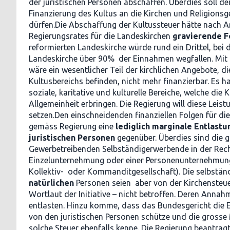
der juristischen Personen abschaffen. Überdies soll de
Finanzierung des Kultus an die Kirchen und Religions
dürfen.Die Abschaffung der Kultussteuer hätte nach A
Regierungsrates für die Landeskirchen
gravierende F
reformierten Landeskirche würde rund ein Drittel, bei 
Landeskirche über 90% der Einnahmen wegfallen. Mit 
wäre ein wesentlicher Teil der kirchlichen Angebote, d
Kultusbereichs befinden, nicht mehr finanzierbar. Es h
soziale, karitative und kulturelle Bereiche, welche die K
Allgemeinheit erbringen. Die Regierung will diese Leist
setzen.Den einschneidenden finanziellen Folgen für di
gemäss Regierung eine
lediglich marginale Entlastu
juristischen Personen
gegenüber. Überdies sind die 
Gewerbetreibenden Selbständigerwerbende in der Rec
Einzelunternehmung oder einer Personenunternehmung 
Kollektiv- oder Kommanditgesellschaft). Die selbstä
natürlichen
Personen seien aber von der Kirchensteue
Wortlaut der Initiative – nicht betroffen. Deren Annahm
entlasten. Hinzu komme, dass das Bundesgericht die 
von den juristischen Personen schütze und die grosse
solche Steuer ebenfalls kenne. Die Regierung beantra