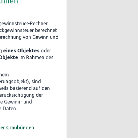
chnen
gewinnsteuer-Rechner
tückgewinnsteuer berechnet
Berechnung von Gewinn und
ng
eines Objektes
oder
Objekte
im Rahmen des
inem
rungsobjekt), sind
weils basierend auf den
erücksichtigung der
ie Gewinn- und
n Daten.
uer Graubünden