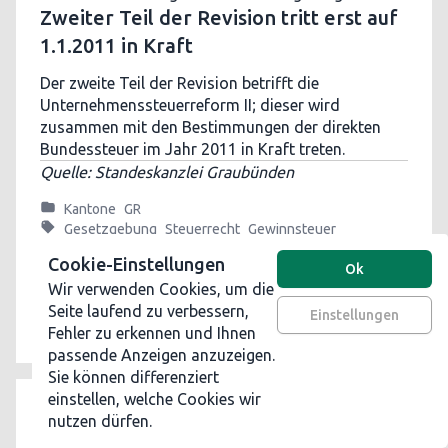
Zweiter Teil der Revision tritt erst auf
1.1.2011 in Kraft
Der zweite Teil der Revision betrifft die
Unternehmenssteuerreform II; dieser wird
zusammen mit den Bestimmungen der direkten
Bundessteuer im Jahr 2011 in Kraft treten.
Quelle: Standeskanzlei Graubünden
Kantone
GR
Gesetzgebung
Steuerrecht
Gewinnsteuer
Unternehmensbesteuerung
Cookie-Einstellungen
Unternehmenssteuerrecht
Vermögenssteuer
Ok
Wir verwenden Cookies, um die
Graubünden
Dumont-Praxis
Kinderabzüge
Kalte Progression
Steuersenkung
GR
Seite laufend zu verbessern,
Einstellungen
Nachbesteuerung
Fehler zu erkennen und Ihnen
passende Anzeigen anzuzeigen.
Sie können differenziert
einstellen, welche Cookies wir
« Zurück
Weiter »
nutzen dürfen.