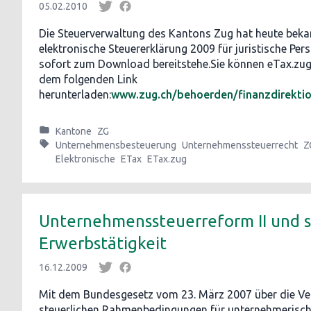
05.02.2010
Die Steuerverwaltung des Kantons Zug hat heute beka
elektronische Steuererklärung 2009 für juristische Per
sofort zum Download bereitstehe.Sie können eTax.zug 
dem folgenden Link
herunterladen:
www.zug.ch/behoerden/finanzdirektio
Kantone
ZG
Unternehmensbesteuerung
Unternehmenssteuerrecht
Z
Elektronische
ETax
ETax.zug
Unternehmenssteuerreform II und s
Erwerbstätigkeit
16.12.2009
Mit dem Bundesgesetz vom 23. März 2007 über die Ve
steuerlichen Rahmenbedingungen für unternehmerisch