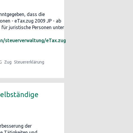
nntgegeben, dass die
sonen - eTax.zug 2009 JP - ab
für juristische Personen unter
n/steuerverwaltung/eTax.zug
G
Zug
Steuererklärung
elbständige
rbesserung der
e Tätigkeiten und