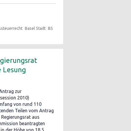
steuerrecht
Basel Stadt
BS
egierungsrat
e Lesung
Antrag zur
zsession 2010)
Umfang von rund 110
utenden Teilen vom Antrag
 Regierungsrat aus
ommission beantragten
 in der Höhe von 18,5