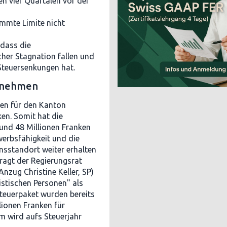
en vier Quartalen vor der
mmte Limite nicht
 dass die
cher Stagnation fallen und
 Steuersenkungen hat.
u nehmen
ren für den Kanton
en. Somit hat die
rund 48 Millionen Franken
werbsfähigkeit und die
nsstandort weiter erhalten
agt der Regierungsrat
nzug Christine Keller, SP)
ristischen Personen" als
teuerpaket wurden bereits
ionen Franken für
m wird aufs Steuerjahr