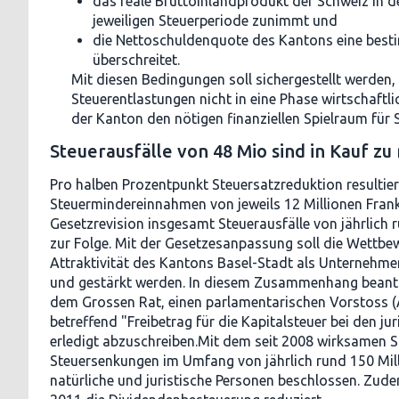
das reale Bruttoinlandprodukt der Schweiz in d
jeweiligen Steuerperiode zunimmt und
die Nettoschuldenquote des Kantons eine besti
überschreitet.
Mit diesen Bedingungen soll sichergestellt werden,
Steuerentlastungen nicht in eine Phase wirtschaftli
der Kanton den nötigen finanziellen Spielraum für
Steuerausfälle von 48 Mio sind in Kauf z
Pro halben Prozentpunkt Steuersatzreduktion resultie
Steuermindereinnahmen von jeweils 12 Millionen Frank
Gesetzrevision insgesamt Steuerausfälle von jährlich 
zur Folge. Mit der Gesetzesanpassung soll die Wettbe
Attraktivität des Kantons Basel-Stadt als Unternehme
und gestärkt werden. In diesem Zusammenhang beantr
dem Grossen Rat, einen parlamentarischen Vorstoss (A
betreffend "Freibetrag für die Kapitalsteuer bei den ju
erledigt abzuschreiben.Mit dem seit 2008 wirksamen S
Steuersenkungen im Umfang von jährlich rund 150 Mill
natürliche und juristische Personen beschlossen. Zude