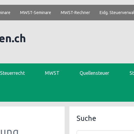
inare
MWST-Seminare
MWST-Rechner
Eidg. Steuerverwa
en.ch
. Steuerrecht
MWST
Quellensteuer
S
Suche
rung