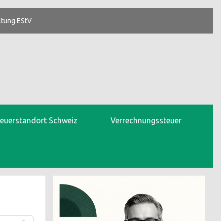
ltung EStV
teuerstandort Schweiz
Verrechnungssteuer