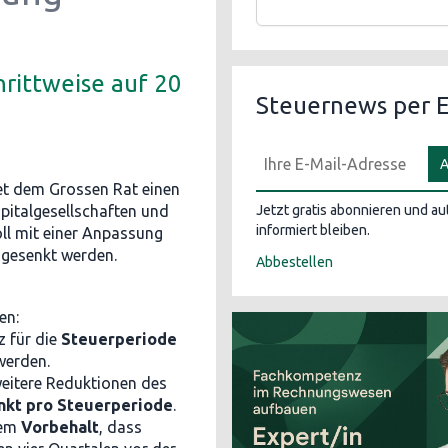
hrittweise auf 20
Steuernews per E
A
et dem Grossen Rat einen
pitalgesellschaften und
Jetzt gratis abonnieren und a
informiert bleiben.
ll mit einer Anpassung
 gesenkt werden.
Abbestellen
en:
z für die
Steuerperiode
werden.
weitere Reduktionen des
nkt pro Steuerperiode
.
dem
Vorbehalt
, dass