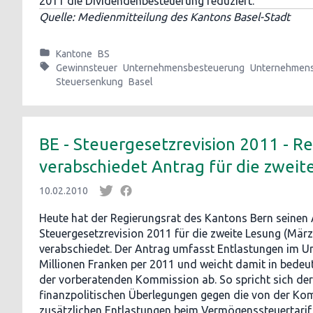
2011 die Dividendenbesteuerung reduziert.
Quelle: Medienmitteilung des Kantons Basel-Stadt
Kantone
BS
Gewinnsteuer
Unternehmensbesteuerung
Unternehmens
Steuersenkung
Basel
BE - Steuergesetzrevision 2011 - R
verabschiedet Antrag für die zweit
10.02.2010
Heute hat der Regierungsrat des Kantons Bern seinen 
Steuergesetzrevision 2011 für die zweite Lesung (Mär
verabschiedet. Der Antrag umfasst Entlastungen im 
Millionen Franken per 2011 und weicht damit in bede
der vorberatenden Kommission ab. So spricht sich der
finanzpolitischen Überlegungen gegen die von der K
zusätzlichen Entlastungen beim Vermögenssteuertarif